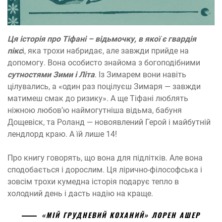
Ця історія про Тіфані – відьмочку, в якої є гвардія
пікс
і, яка трохи набридає, але завжди прийде на
допомогу. Вона особисто знайома з богоподібними
сутностями Зими і Літа
. Із Зимарем вони навіть
цілувались, а «один раз поцілуєш Зимаря — завжди
матимеш смак до ризику». А ще Тіфані люблять
ніжною любов’ю наймогутніша відьма, бабуня
Дощевіск, та Роланд — новоявлений Герой і майбутній
лендлорд краю. А їй лише 14!
Про книгу говорять, що вона для підлітків. Але вона
сподобається і дорослим. Ця лірично-філософська і
зовсім трохи кумедна історія подарує тепло в
холодний день і дасть надію на краще.
«МІЙ ГРУДНЕВИЙ КОХАНИЙ» ЛОРЕН АШЕР