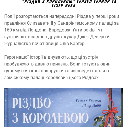
“РІЗДВО З КОРОЛЕВОЮ” ГЕЙЗЕЛ ҐЕЙНОР ТА
ГІЗЕР ВЕББ
Події розгортаються напередодні Різдва у перші роки
правління Єлизавети ІІ у Сандрінгемському палаці за
160 км від Лондона. Впродовж п’яти років тут
зустрічаються двоє друзів: кухар Джек Деверо й
журналістка-початківиця Олів Картер.
Герої нашої історії відчувають, що ці зустрічі
пробуджують давню приязнь. Вони готують один
одному святкові подарунки та чи зведе їх доля в
заміському палаці королеви і цього Різдва?