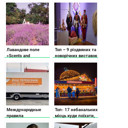
– мастрід від
в Черкасах
редакції
Лавандове поле
Топ – 9 різдвяних та
«Scents and
новорічних виставок
Sensations».
Києва, які варто
відвідати
Международные
Топ- 17 небанальних
правила
місць куди поїхати,
автоперевозки
що подивитись на
фруктов и овощей в
зимові свята в