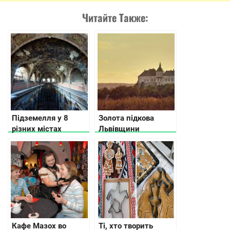
Читайте Также:
Підземелля у 8
Золота підкова
різних містах
Львівщини
України: де шукати
нові враження
Кафе Мазох во
Ті, хто творить