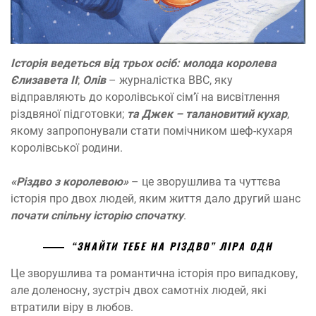
Історія ведеться від трьох осіб: молода королева
Єлизавета ІІ
;
Олів
– журналістка ВВС, яку
відправляють до королівської сім’ї на висвітлення
різдвяної підготовки;
та Джек – талановитий кухар
,
якому запропонували стати помічником шеф-кухаря
королівської родини.
«Різдво з королевою»
– це зворушлива та чуттєва
історія про двох людей, яким життя дало другий шанс
почати спільну історію спочатку
.
“ЗНАЙТИ ТЕБЕ НА РІЗДВО” ЛІРА ОДН
Це зворушлива та романтична історія про випадкову,
але доленосну, зустріч двох самотніх людей, які
втратили віру в любов.