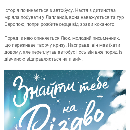
Історія починається з автобусу. Настя з дитинства
мріяла побувати у Лапландії, вона наважується та тур
Європою, попри розбите серце від зради коханого.
Поряд із нею опиняється Люк, молодий письменник,
що переживає творчу кризу. Насправді він мав їхати
додому, але переплутав автобус і ось він вже поряд із
дівчиною відправляється на північ.