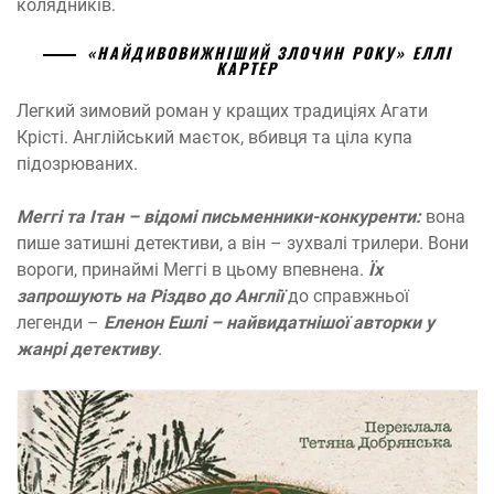
колядників.
«НАЙДИВОВИЖНІШИЙ ЗЛОЧИН РОКУ» ЕЛЛІ
КАРТЕР
Легкий зимовий роман у кращих традиціях Агати
Крісті. Англійський маєток, вбивця та ціла купа
підозрюваних.
Меггі та Ітан – відомі письменники-конкуренти:
вона
пише затишні детективи, а він – зухвалі трилери. Вони
вороги, принаймі Меггі в цьому впевнена.
Їх
запрошують на Різдво
до Англії
до справжньої
легенди –
Еленон Ешлі – найвидатнішої авторки у
жанрі детективу
.