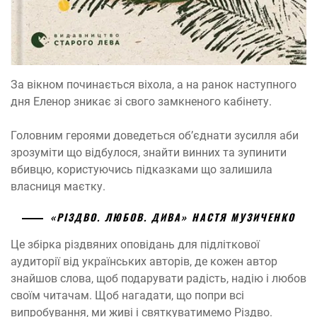
За вікном починається віхола, а на ранок наступного
дня Еленор зникає зі свого замкненого кабінету.
Головним героями доведеться обʼєднати зусилля аби
зрозуміти що відбулося, знайти винних та зупинити
вбивцю, користуючись підказками що залишила
власниця маєтку.
«РІЗДВО. ЛЮБОВ. ДИВА» НАСТЯ МУЗИЧЕНКО
Це збірка різдвяних оповідань для підліткової
аудиторії від українських авторів, де кожен автор
знайшов слова, щоб подарувати радість, надію і любов
своїм читачам. Щоб нагадати, що попри всі
випробування, ми живі і святкуватимемо Різдво.