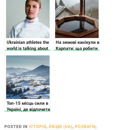
Украине
Україні
Ukrainian athletes the
На зимові канікули в
world is talking about
Карпати: що робити
Топ-15 місць сили в
Україні, де відпочити
в Україні, крім
Карпат
POSTED IN
ІСТОРІЯ
,
ЛЮДИ (UA)
,
РОЗВАГИ
,