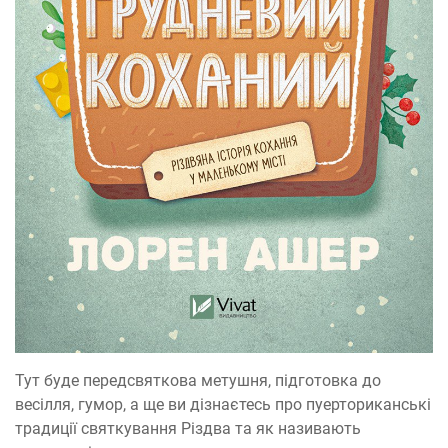
Тут буде передсвяткова метушня, підготовка до
весілля, гумор, а ще ви дізнаєтесь про пуерториканські
традиції святкування Різдва та як називають