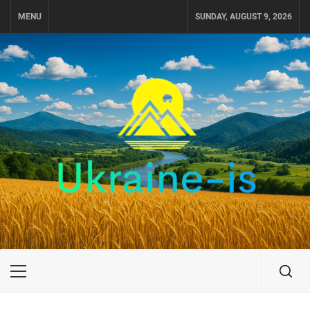
Skip
MENU
SUNDAY, AUGUST 9, 2026
to
content
UKRAINE-IS
ПОДОРОЖI ПО УКРАЇНІ
Primary
Menu