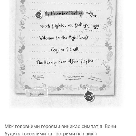
Між головними героями виникає симпатія. Вони
будуть і веселими та гострими на язик, і