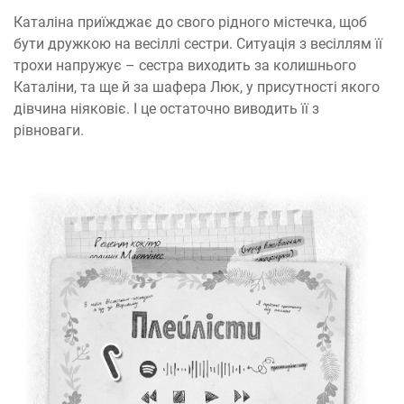
Каталіна приїжджає до свого рідного містечка, щоб
бути дружкою на весіллі сестри. Ситуація з весіллям її
трохи напружує – сестра виходить за колишнього
Каталіни, та ще й за шафера Люк, у присутності якого
дівчина ніяковіє. І це остаточно виводить її з
рівноваги.