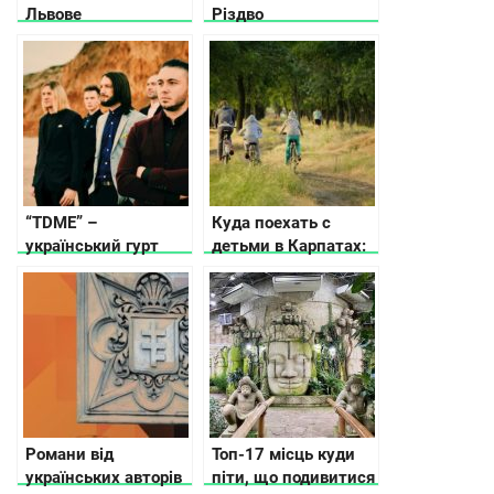
Львове
Різдво
“TDME” –
Куда поехать с
український гурт
детьми в Карпатах:
зняв відео про
выбор отеля
героїчну втечу з
СРСР (відео)
Романи від
Топ-17 місць куди
українських авторів
піти, що подивитися