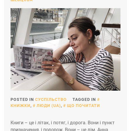
POSTED IN
СУСПІЛЬСТВО
TAGGED IN
КНИЖКИ
,
ЛЮДИ (UA)
,
ЩО ПОЧИТАТИ
Книги – це і літак, і потяг, і дорога. Вони і пункт
призначення, і подорож. Вони – це дім. Анна