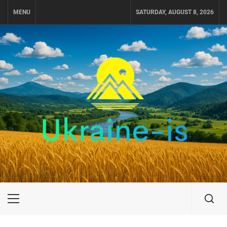
Skip
MENU
SATURDAY, AUGUST 8, 2026
to
content
UKRAINE-IS
ПОДОРОЖI ПО УКРАЇНІ
Primary
Menu