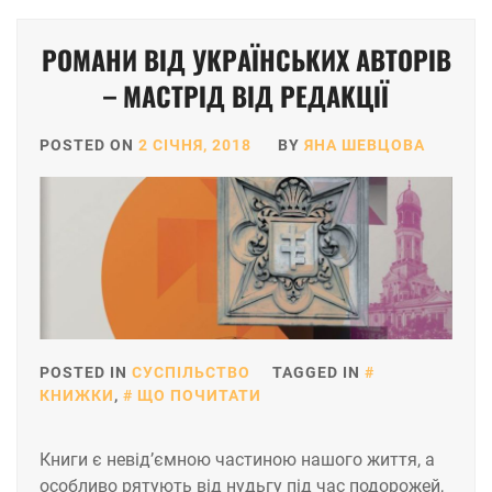
РОМАНИ ВІД УКРАЇНСЬКИХ АВТОРІВ
– МАСТРІД ВІД РЕДАКЦІЇ
POSTED ON
2 СІЧНЯ, 2018
BY
ЯНА ШЕВЦОВА
POSTED IN
СУСПІЛЬСТВО
TAGGED IN
КНИЖКИ
,
ЩО ПОЧИТАТИ
Книги є невід’ємною частиною нашого життя, а
особливо рятують від нудьгу під час подорожей,