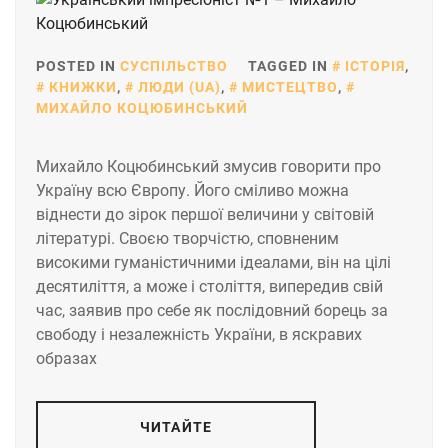
POSTED IN
СУСПІЛЬСТВО
TAGGED IN
ІСТОРІЯ
,
КНИЖКИ
,
ЛЮДИ (UA)
,
МИСТЕЦТВО
,
МИХАЙЛО КОЦЮБИНСЬКИЙ
Михайло Коцюбинський змусив говорити про
Україну всю Європу. Його сміливо можна
віднести до зірок першої величини у світовій
літературі. Своєю творчістю, сповненим
високими гуманістичними ідеалами, він на цілі
десятиліття, а може і століття, випередив свій
час, заявив про себе як послідовний борець за
свободу і незалежність України, в яскравих
образах
ЧИТАЙТЕ