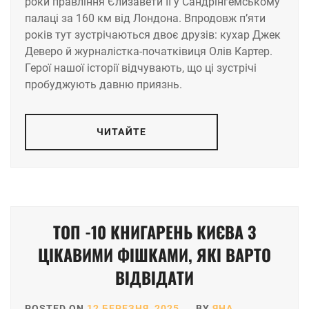
роки правління Єлизавети ІІ у Сандрінгемському
палаці за 160 км від Лондона. Впродовж п’яти
років тут зустрічаються двоє друзів: кухар Джек
Деверо й журналістка-початківиця Олів Картер.
Герої нашої історії відчувають, що ці зустрічі
пробуджують давню приязнь.
ЧИТАЙТЕ
ТОП -10 КНИГАРЕНЬ КИЄВА З
ЦІКАВИМИ ФІШКАМИ, ЯКІ ВАРТО
ВІДВІДАТИ
POSTED ON
12 БЕРЕЗНЯ, 2025
BY
ЯНА