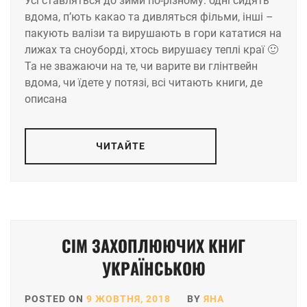
Усі ставляться до зими по-різному: одні сидять
вдома, п’ють какао та дивляться фільми, інші –
пакують валізи та вирушають в гори кататися на
лижах та сноуборді, хтось вирушаєу теплі краї 🙂
Та не зважаючи на те, чи варите ви глінтвейн
вдома, чи їдете у потязі, всі читають книги, де
описана
ЧИТАЙТЕ
СІМ ЗАХОПЛЮЮЧИХ КНИГ
УКРАЇНСЬКОЮ
POSTED ON
9 ЖОВТНЯ, 2018
BY
ЯНА