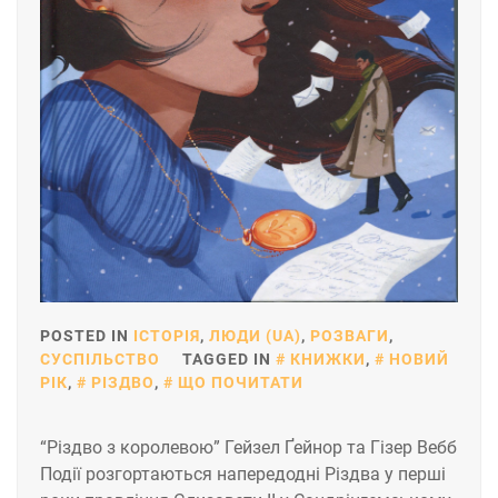
POSTED IN
ІСТОРІЯ
,
ЛЮДИ (UA)
,
РОЗВАГИ
,
СУСПІЛЬСТВО
TAGGED IN
КНИЖКИ
,
НОВИЙ
РІК
,
РІЗДВО
,
ЩО ПОЧИТАТИ
“Різдво з королевою” Гейзел Ґейнор та Гізер Вебб
Події розгортаються напередодні Різдва у перші