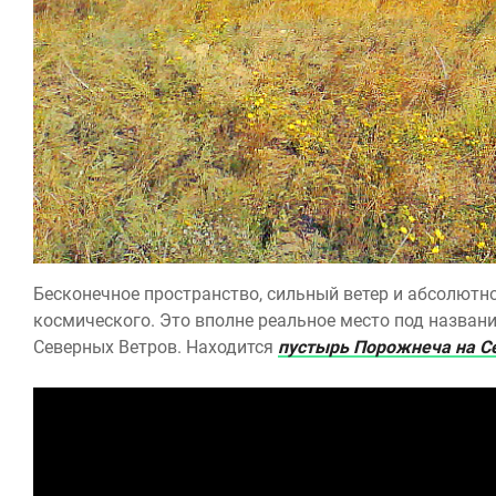
Бесконечное пространство, сильный ветер и абсолютное
космического. Это вполне реальное место под назван
Северных Ветров. Находится
пустырь Порожнеча на С