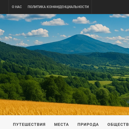
Skip
О НАС
ПОЛИТИКА КОНФИДЕНЦИАЛЬНОСТИ
to
content
UKRAINE-
ПУТЕШЕСТВИЕ ПО УКРАИНЕ
ПУТЕШЕСТВИЯ
МЕСТА
ПРИРОДА
ОБЩЕСТ