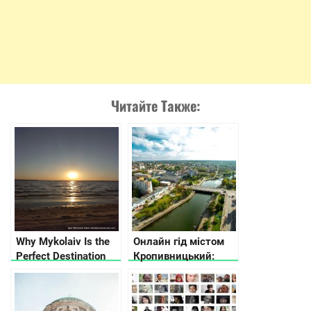
Читайте Также:
Why Mykolaiv Is the
Онлайн гід містом
Perfect Destination
Кропивницький:
for Your 2026
куди піти та що
Getaway
подивитися