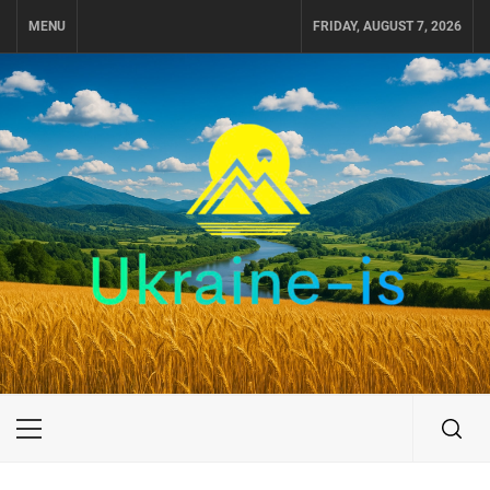
Skip
MENU
FRIDAY, AUGUST 7, 2026
to
content
UKRAINE-IS
ПУТЕШЕСТВИЕ ПО УКРАИНЕ
Primary
Menu