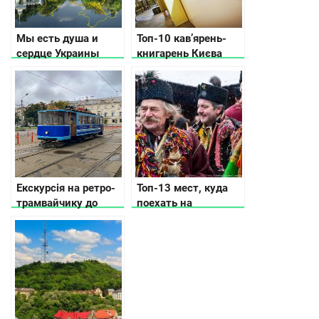
Мы есть душа и
Топ-10 кав’ярень-
сердце Украины
книгарень Києва
Екскурсія на ретро-
Топ-13 мест, куда
трамвайчику до
поехать на
минулого й
Рождество в
сьогодення Києва
Украине