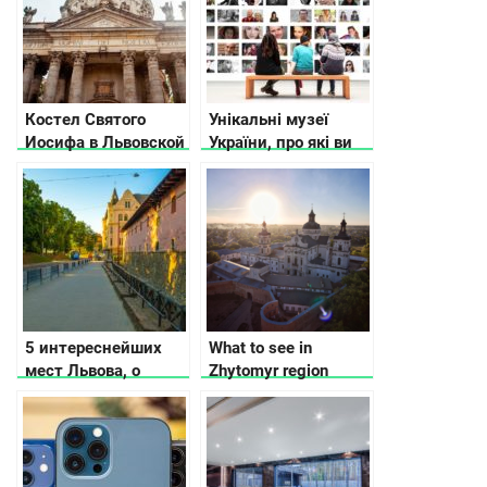
Костел Святого
Унікальні музеї
Иосифа в Львовской
України, про які ви
области
не чули
5 интереснейших
What to see in
мест Львова, о
Zhytomyr region
которых не
расскажут
путеводители