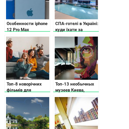
Особенности iphone
СПА-готелі в Україні:
12 Pro Max
куди їхати за
релаксом
Топ-8 новорічних
Топ-13 необычных
фільмів для
музеев Киева,
сімейного перегляду
которые вас удивят