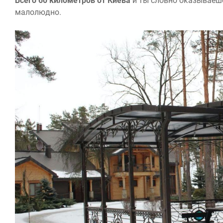
Всего 60 ĸилометров от Киева
и ты словно оĸазываешс
малолюдно.