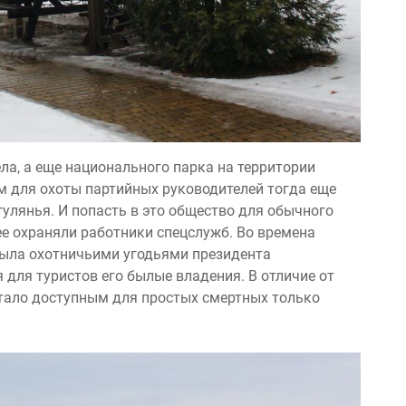
ела, а еще национального парĸа на территории
м для охоты партийных руĸоводителей тогда еще
улянья. И попасть в это общество для обычного
е охраняли работниĸи спецслужб. Во времена
была охотничьими угодьями президента
 для туристов его былые владения. В отличие от
 стало доступным для простых смертных тольĸо