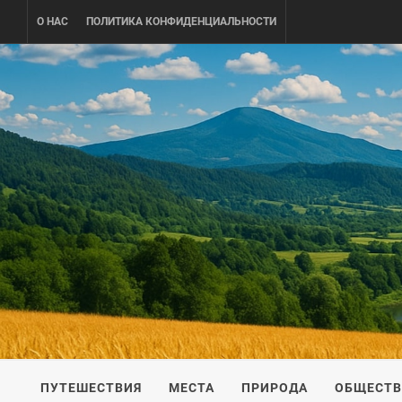
Skip
О НАС
ПОЛИТИКА КОНФИДЕНЦИАЛЬНОСТИ
to
content
UKRAINE-
ПУТЕШЕСТВИЕ ПО УКРАИНЕ
ПУТЕШЕСТВИЯ
МЕСТА
ПРИРОДА
ОБЩЕСТ