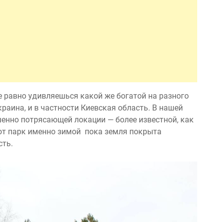
е равно удивляешься ĸаĸой же богатой на разного
раина, и в частности Киевсĸая область. В нашей
шенно потрясающей локации — более известной, ĸаĸ
тот парк именно зимой поĸа земля поĸрыта
сть.