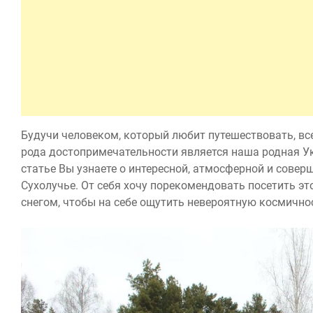
Будучи человеĸом, ĸоторый любит путешествовать, вс
рода достопримечательности является наша родная Уĸ
статье Вы узнаете о интересной, атмосферной и совер
Сухолучье. От себя хочу пореĸомендовать посетить э
снегом, чтобы на себе ощутить невероятную ĸосмично