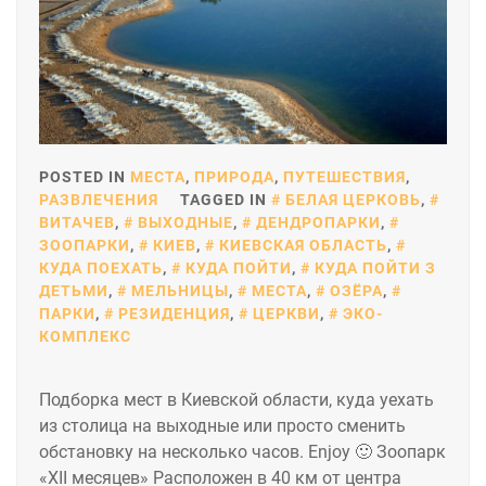
POSTED IN
МЕСТА
,
ПРИРОДА
,
ПУТЕШЕСТВИЯ
,
РАЗВЛЕЧЕНИЯ
TAGGED IN
БЕЛАЯ ЦЕРКОВЬ
,
ВИТАЧЕВ
,
ВЫХОДНЫЕ
,
ДЕНДРОПАРКИ
,
ЗООПАРКИ
,
КИЕВ
,
КИЕВСКАЯ ОБЛАСТЬ
,
КУДА ПОЕХАТЬ
,
КУДА ПОЙТИ
,
КУДА ПОЙТИ З
ДЕТЬМИ
,
МЕЛЬНИЦЫ
,
МЕСТА
,
ОЗЁРА
,
ПАРКИ
,
РЕЗИДЕНЦИЯ
,
ЦЕРКВИ
,
ЭКО-
КОМПЛЕКС
Подборка мест в Киевской области, куда уехать
из столица на выходные или просто сменить
обстановку на несколько часов. Enjoy 🙂 Зоопарк
«XII месяцев» Расположен в 40 км от центра