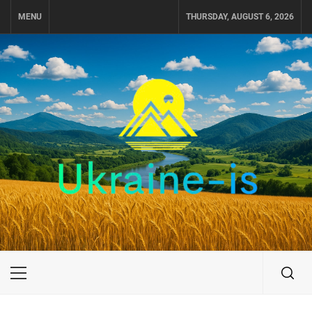
Skip
MENU
THURSDAY, AUGUST 6, 2026
to
content
UKRAINE-IS
ПУТЕШЕСТВИЕ ПО УКРАИНЕ
Primary
Menu