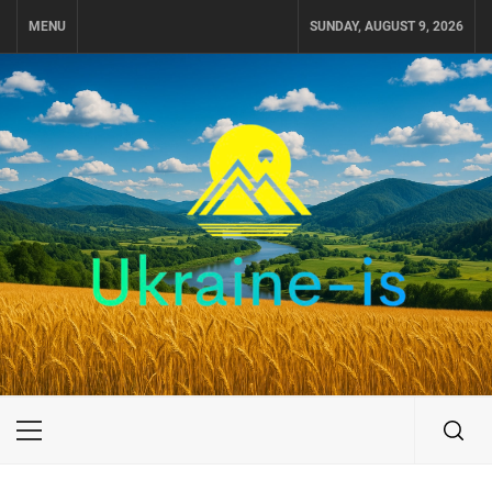
Skip
MENU
SUNDAY, AUGUST 9, 2026
to
content
UKRAINE-IS
ПУТЕШЕСТВИЕ ПО УКРАИНЕ
Primary
Menu