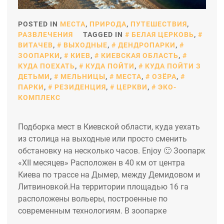
POSTED IN
МЕСТА
,
ПРИРОДА
,
ПУТЕШЕСТВИЯ
,
РАЗВЛЕЧЕНИЯ
TAGGED IN
БЕЛАЯ ЦЕРКОВЬ
,
ВИТАЧЕВ
,
ВЫХОДНЫЕ
,
ДЕНДРОПАРКИ
,
ЗООПАРКИ
,
КИЕВ
,
КИЕВСКАЯ ОБЛАСТЬ
,
КУДА ПОЕХАТЬ
,
КУДА ПОЙТИ
,
КУДА ПОЙТИ З
ДЕТЬМИ
,
МЕЛЬНИЦЫ
,
МЕСТА
,
ОЗЁРА
,
ПАРКИ
,
РЕЗИДЕНЦИЯ
,
ЦЕРКВИ
,
ЭКО-
КОМПЛЕКС
Подборка мест в Киевской области, куда уехать
из столица на выходные или просто сменить
обстановку на несколько часов. Enjoy 🙂 Зоопарк
«XII месяцев» Расположен в 40 км от центра
Киева по трассе на Дымер, между Демидовом и
Литвиновкой.На территории площадью 16 га
расположены вольеры, построенные по
современным технологиям. В зоопарке