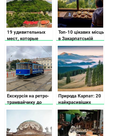
19 удивительных
Топ-10 цікавих місць
мест, которые
в Закарпатській
нужно посетить
області: для
Львове
бюджетного
відпочинку
Екскурсія на ретро-
Природа Карпат: 20
трамвайчику до
найкрасивіших
минулого й
місць українських
сьогодення Києва
Карпат, щоб
відвідати цього року