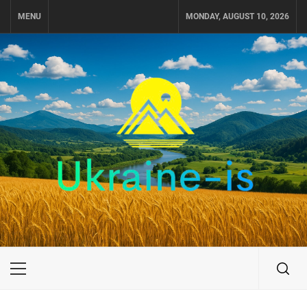
Skip
MENU
MONDAY, AUGUST 10, 2026
to
content
UKRAINE-IS
ПУТЕШЕСТВИЕ ПО УКРАИНЕ
Primary
Menu