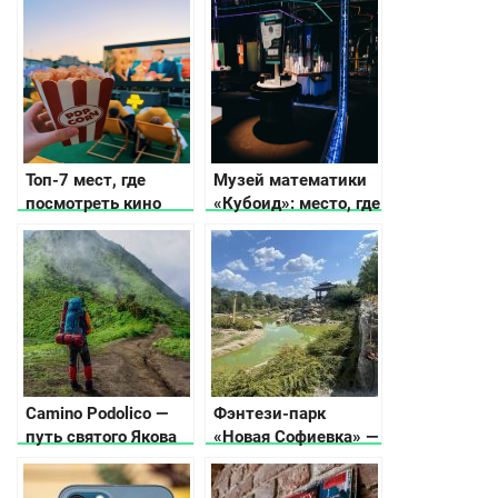
Топ-7 мест, где
Музей математики
посмотреть кино
«Кубоид»: место, где
под открытым
числа оживают
небом в Киеве
Camino Podolico —
Фэнтези-парк
путь святого Якова
«Новая Софиевка» —
место красоты и
гармонии