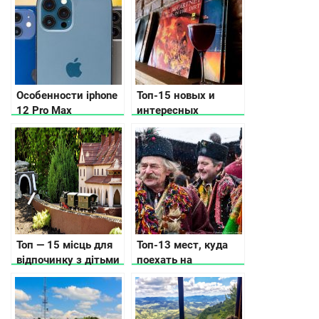
Особенности iphone
Топ-15 новых и
12 Pro Max
интересных
заведений Львова
Топ — 15 місць для
Топ-13 мест, куда
відпочинку з дітьми
поехать на
в Карпатах, куди
Рождество в
піти, що подивитись
Украине