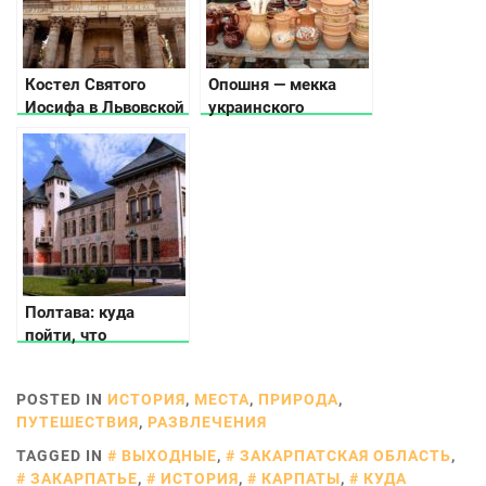
Костел Святого
Опошня — мекка
Иосифа в Львовской
украинского
области
гончарства
Полтава: куда
пойти, что
посмотреть, где
остановиться
POSTED IN
ИСТОРИЯ
,
МЕСТА
,
ПРИРОДА
,
ПУТЕШЕСТВИЯ
,
РАЗВЛЕЧЕНИЯ
TAGGED IN
ВЫХОДНЫЕ
,
ЗАКАРПАТСКАЯ ОБЛАСТЬ
,
ЗАКАРПАТЬЕ
,
ИСТОРИЯ
,
КАРПАТЫ
,
КУДА