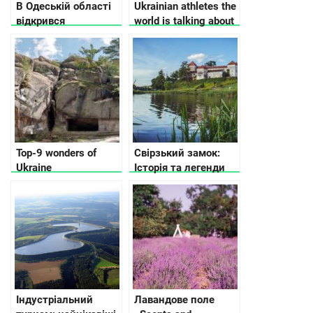
В Одеській області
Ukrainian athletes the
відкрився
world is talking about
незвичайни еко-
парк
Top-9 wonders of
Свірзький замок:
Ukraine
Історія та легенди
Індустріальний
Лавандове поле