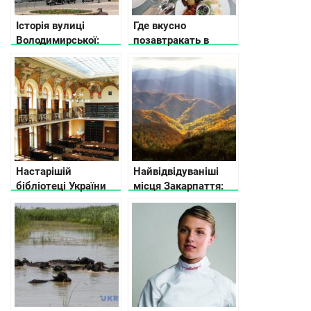
Історія вулиці
Где вкусно
Володимирської:
позавтракать в
місця та цікаві
Киеве
факти
Настарішій
Найвідвідуваніші
бібліотеці України
місця Закарпаття:
вже 410 років
де частіше всього
можна зустріти
туристів