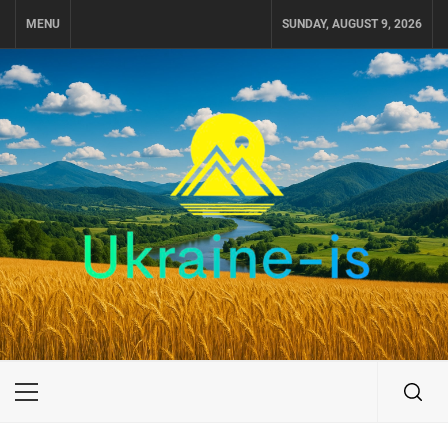
Skip
MENU
SUNDAY, AUGUST 9, 2026
to
content
UKRAINE-IS
ПОДОРОЖI ПО УКРАЇНІ
Primary
Menu