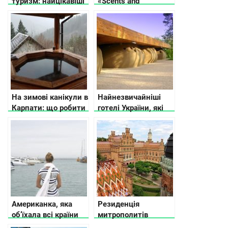
туризм: найцікавіші
«Scents and
об’єкти для
Sensations».
подорожі
На зимові канікули в
Найнезвичайніші
Карпати: що робити
готелі України, які
вас вразять
Американка, яка
Резиденція
об’їхала всі країни
митрополитів
світу, просто в
Буковини і Далмації