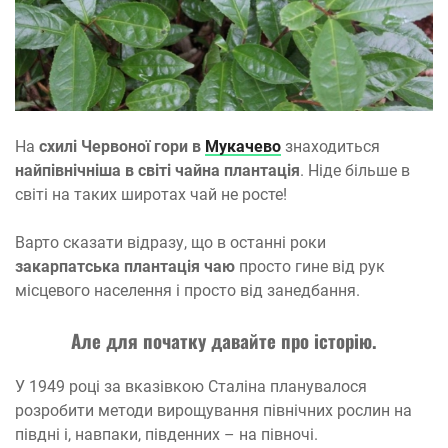
На
схилі Червоної гори в
Мукачево
знаходиться
найпівнічніша в світі чайна плантація
. Ніде більше в
світі на таких широтах чай не росте!
Варто сказати відразу, що в останні роки
закарпатська плантація чаю
просто гине від рук
місцевого населення і просто від занедбання.
Але для початку давайте про історію.
У 1949 році за вказівкою Сталіна планувалося
розробити методи вирощування північних рослин на
півдні і, навпаки, південних – на півночі.