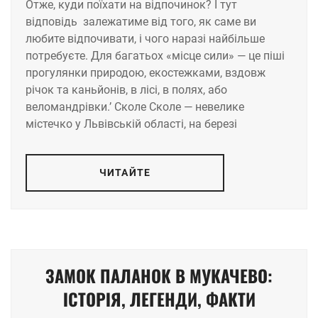
Отже, куди поїхати на відпочинок? І тут
відповідь залежатиме від того, як саме ви
любите відпочивати, і чого наразі найбільше
потребуєте. Для багатьох «місце сили» — це піші
прогулянки природою, екостежками, вздовж
річок та каньйонів, в лісі, в полях, або
веломандрівки.ʼ Сколе Сколе — невелике
містечко у Львівській області, на березі
ЧИТАЙТЕ
ЗАМОК ПАЛАНОК В МУКАЧЕВО:
ІСТОРІЯ, ЛЕГЕНДИ, ФАКТИ