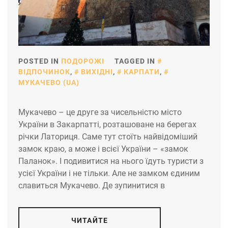
POSTED IN
ПОДОРОЖІ
TAGGED IN
ВІДПОЧИНОК
,
ВИХІДНІ
,
КАРПАТИ
,
МУКАЧЕВО (UA)
Мукачево – це друге за чисельністю місто
України в Закарпатті, розташоване на берегах
річки Латориця. Саме тут стоїть найвідоміший
замок краю, а може і всієї України – «замок
Паланок». І подивитися на нього їдуть туристи з
усієї України і не тільки. Але не замком єдиним
славиться Мукачево. Де зупинитися в
ЧИТАЙТЕ