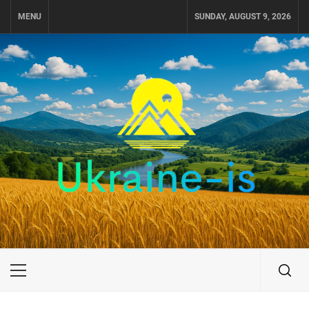
Skip
MENU
SUNDAY, AUGUST 9, 2026
to
content
UKRAINE-IS
ПОДОРОЖI ПО УКРАЇНІ
Primary
Menu