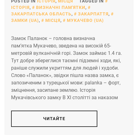
POSTED IN
ІСТОРІЯ
,
МІСЦЯ
TAGGED IN
ІСТОРІЯ
,
ВИЗНАЧНІ ПАМ'ЯТКИ
,
ЗАКАРПАТСЬКА ОБЛАСТЬ
,
ЗАКАРПАТТЯ
,
ЗАМКИ (UA)
,
МІСЦЯ
,
МУКАЧЕВО (UA)
Замок Паланок – головна визначна
пам’ятка Мукачево, зведена на високій 65-
метровій вулканічній горі. Замок займає 1.4 га.
Тут добре збереглися таємні підземні ходи, які,
раніше служили укриттям для людей і худоби.
Слово «Паланок», звідки пішла назва замка, є
запозиченим з турецької мови: palanka – форт,
зміцнення, засипане землею. Історія
Мукачівського замку В XI столітті за наказом
ЧИТАЙТЕ