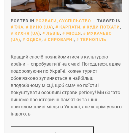
POSTED IN
РОЗВАГИ
,
СУСПІЛЬСТВО
TAGGED IN
ЇЖА
,
ВИНО (UA)
,
КАРПАТИ
,
КУДИ ПОЇХАТИ
,
КУХНЯ (UA)
,
ЛЬВІВ
,
МІСЦЯ
,
МУКАЧЕВО
(UA)
,
ОДЕСА
,
СИРОВАРНІ
,
ТЕРНОПІЛЬ
Кращий спосіб познайомитися з культурою
країни – спробувати її на смак! Погодьтеся, адже
подорожуючи по Україні, кожен турист
обов’язково зупиняється в найбільш
вподобаному місці, щоб смачно поїсти і
покуштувати особливі страви регіону! Ми багато
пишемо про історичні пам’ятки та інші
приголомшливі місця в Україні, але ж крім усього
іншого, в