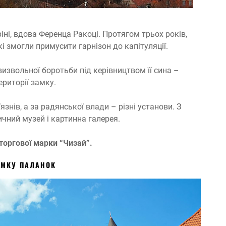
іні, вдова Ференца Ракоці. Протягом трьох років,
і змогли примусити гарнізон до капітуляції.
извольної боротьби під керівництвом її сина –
ериторії замку.
знів, а за радянської влади – різні установи. З
чний музей і картинна галерея.
торгової марки “Чизай”.
АМКУ ПАЛАНОК