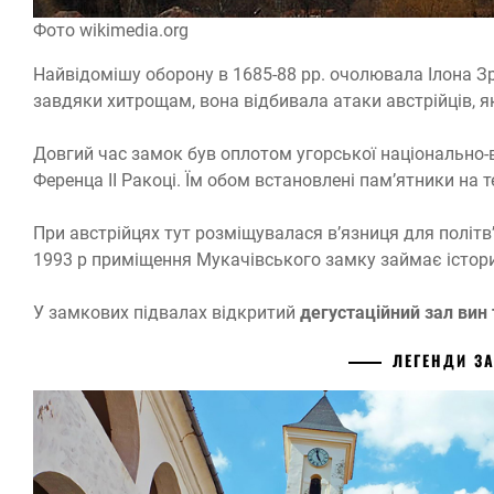
Фото wikimedia.org
Найвідомішу оборону в 1685-88 рр. очолювала Ілона Зр
завдяки хитрощам, вона відбивала атаки австрійців, як
Довгий час замок був оплотом угорської національно-в
Ференца II Ракоці. Їм обом встановлені пам’ятники на т
При австрійцях тут розміщувалася в’язниця для політв’я
1993 р приміщення Мукачівського замку займає істори
У замкових підвалах відкритий
дегустаційний зал вин 
ЛЕГЕНДИ З