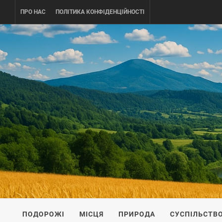
Skip
ПРО НАС
ПОЛІТИКА КОНФІДЕНЦІЙНОСТІ
to
content
UKRAINE-
ПОДОРОЖI ПО УКРАЇНІ
ПОДОРОЖІ
МІСЦЯ
ПРИРОДА
СУСПІЛЬСТВ