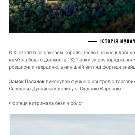
ІСТОРІЯ МУКА
В XI столітті за наказом короля Ласло I на місці давн
кам’яна башта-донжон, в 1321 року за розпорядженням
розширили твердиню, а нинішній вигляд фортеця знайшла
Замок Паланок
виконував функцію контролю торгових 
Середньо-Дунайську долину зі Східною Європою.
Фортеця витримала безліч облог.