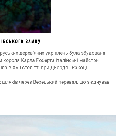
ЧІВСЬКОГО ЗАМКУ
ьоруських дерев’яних укріплень була збудована
 короля Карла Роберта італійські майстри
 в XVII столітті при Дьєрдя I Ракоці.
шляхів через Верецький перевал, що з’єднував