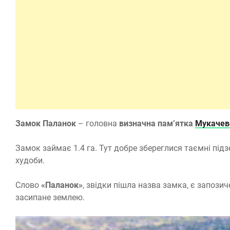
Замок Паланок
– головна
визначна пам’ятка
Мукачев
Замок займає 1.4 га. Тут добре збереглися таємні підз
худоби.
Слово
«Паланок»
, звідки пішла назва замка, є запози
засипане землею.