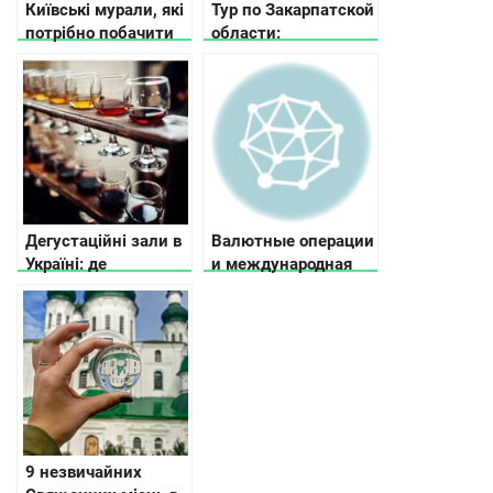
Київські мурали, які
Тур по Закарпатской
потрібно побачити
области:
(відео)
достопримечательности,
туристические и
малоизвестные
места
Дегустаційні зали в
Валютные операции
Україні: де
и международная
спробувати
торговля: роль
продукцію
валютных
локальних
механизмов в
виробників
глобальной
экономике
9 незвичайних