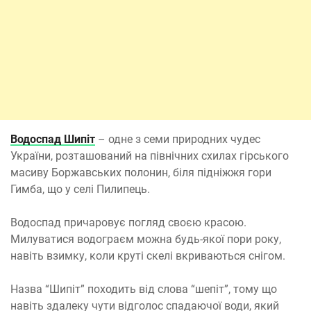
Водоспад Шипіт
– одне з семи природних чудес
України, розташований на північних схилах гірського
масиву Боржавських полонин, біля підніжжя гори
Гимба, що у селі Пилипець.
Водоспад причаровує погляд своєю красою.
Милуватися водограєм можна будь-якої пори року,
навіть взимку, коли круті скелі вкриваються снігом.
Назва “Шипіт” походить від слова “шепіт”, тому що
навіть здалеку чути відголос спадаючої води, який