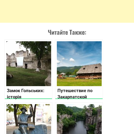
Читайте Также:
Замок Гольських:
Путешествие по
історія
Закарпатской
Чортковського
области: часть 2
замку