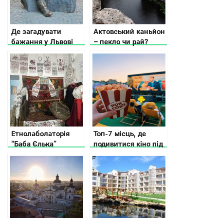
Де загадувати
Актовський каньйон
бажання у Львові
– пекло чи рай?
Етнолаболаторія
Топ-7 місць, де
“Баба Єлька”
подивитися кіно під
відкритим небом в
Києві