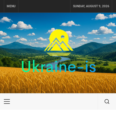
Skip
MENU
SUNDAY, AUGUST 9, 2026
to
content
UKRAINE-IS
ПОДОРОЖI ПО УКРАЇНІ
Primary
Menu