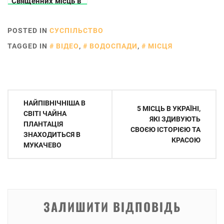
Священних місць в
Україні
POSTED IN
СУСПІЛЬСТВО
TAGGED IN
ВІДЕО
,
ВОДОСПАДИ
,
МІСЦЯ
Навігація
НАЙПІВНІЧНІША В
5 МІСЦЬ В УКРАЇНІ,
записів
СВІТІ ЧАЙНА
ЯКІ ЗДИВУЮТЬ
ПЛАНТАЦІЯ
СВОЄЮ ІСТОРІЄЮ ТА
ЗНАХОДИТЬСЯ В
КРАСОЮ
МУКАЧЕВО
ЗАЛИШИТИ ВІДПОВІДЬ