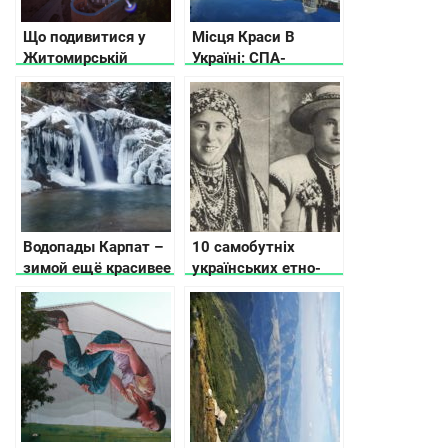
Що подивитися у
Місця Краси В
Житомирській
Україні: СПА-
області
курорти, термальні і
геотермальні
джерела, озера та
інші «молодильні»
пам’ятки
Водопады Карпат –
10 самобутніх
зимой ещё красивее
українських етно-
груп