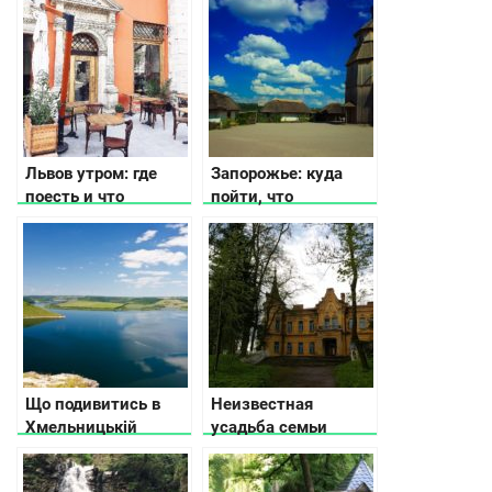
історичні пам’ятки
Львов утром: где
Запорожье: куда
поесть и что
пойти, что
посмотреть
посмотреть и где
остановиться
Що подивитись в
Неизвестная
Хмельницькій
усадьба семьи
області
Терещенко в
Житомирской