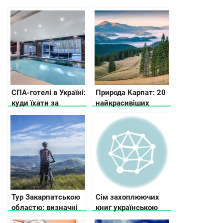
СПА-готелі в Україні:
Природа Карпат: 20
куди їхати за
найкрасивіших
релаксом
місць українських
Карпат, щоб
відвідати цього року
Тур Закарпатською
Сім захоплюючих
областю: визначні
книг українською
місця, природні та