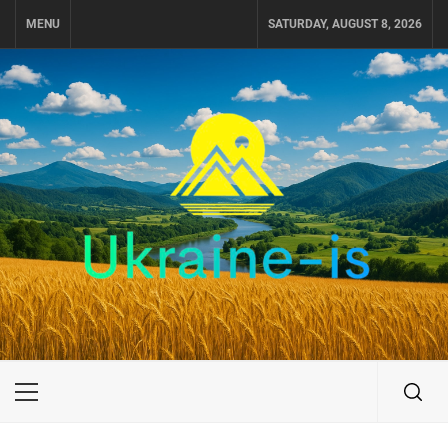
Skip
MENU
SATURDAY, AUGUST 8, 2026
to
content
UKRAINE-IS
ПУТЕШЕСТВИЕ ПО УКРАИНЕ
Primary
Menu