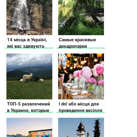
области
14 місць в Україні,
Самые красивые
які вас здивують
дендропарки
Украины
ТОП-5 развлечений
I do! або місця для
в Украине, которые
проведення весілля
вдохновят Вас
в Україні