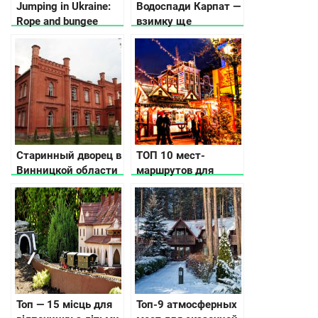
Jumping in Ukraine:
Водоспади Карпат —
Rope and bungee
взимку ще
jumping
красивіше
Старинный дворец в
ТОП 10 мест-
Винницкой области
маршрутов для
выставлен на
корпоративов,
продажу
которые вы никогда
не забудете
Топ — 15 місць для
Топ-9 атмосферных