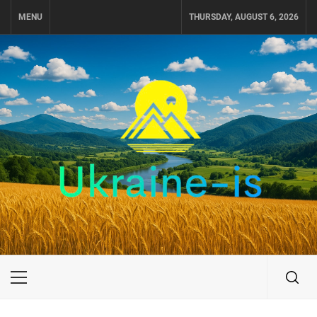
Skip
MENU
THURSDAY, AUGUST 6, 2026
to
content
UKRAINE-IS
ПУТЕШЕСТВИЕ ПО УКРАИНЕ
Primary
Menu