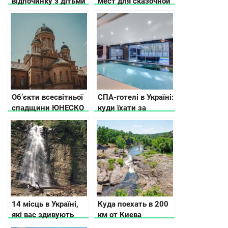
відпочинку з дітьми
мест для сказочной
в Карпатах, куди
зимы
піти, що подивитись
Об’єкти всесвітньої
СПА-готелі в Україні:
спадщини ЮНЕСКО
куди їхати за
в Україні
релаксом
14 місць в Україні,
Куда поехать в 200
які вас здивують
км от Киева