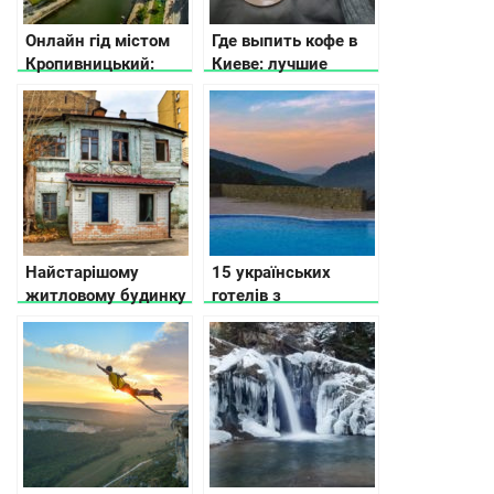
Онлайн гід містом
Где выпить кофе в
Кропивницький:
Киеве: лучшие
куди піти та що
кофейни по версии
подивитися
Instagram и
Fousquare
Найстарішому
15 українських
житловому будинку
готелів з
в Києві 257 років
приголомшливим
виглядом з вікна