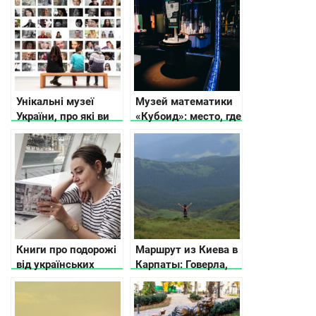
Унікальні музеї
Музей математики
України, про які ви
«Кубоид»: место, где
не чули
числа оживают
Книги про подорожі
Маршрут из Киева в
від українських
Карпаты: Говерла,
письменників
рафтинг и бассейн в
горах