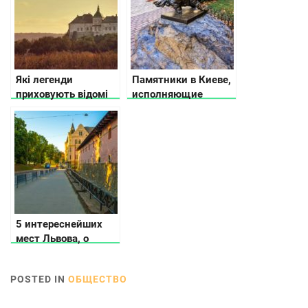
Які легенди
Памятники в Киеве,
приховують відомі
исполняющие
замки України
желания
5 интереснейших
мест Львова, о
которых не
расскажут
POSTED IN
ОБЩЕСТВО
путеводители