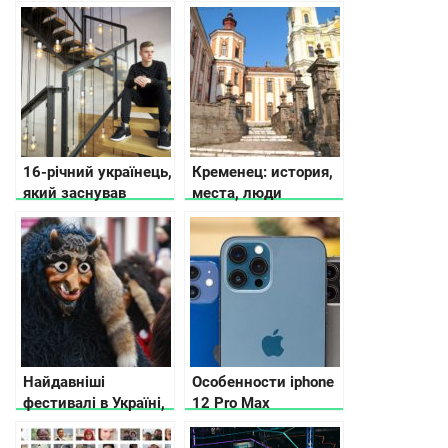
яких видно дахи
посмотреть, где
старого міста
остановиться
16-річний українець,
Кременец: история,
який заснував
места, люди
стартап на
півмільйона доларів
Найдавніші
Особенности iphone
фестивалі в Україні,
12 Pro Max
що проводяться й
сьогодні