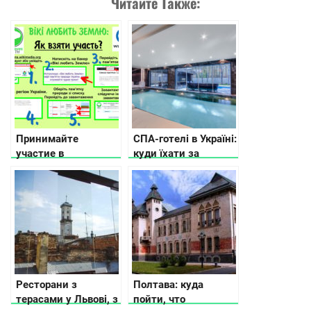
Читайте Также:
Принимайте
СПА-готелі в Україні:
участие в
куди їхати за
фотоконкурсе «Вики
релаксом
любит Землю» 2019
Ресторани з
Полтава: куда
терасами у Львові, з
пойти, что