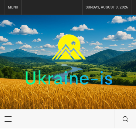
Skip
MENU
SUNDAY, AUGUST 9, 2026
to
content
UKRAINE-IS
ПУТЕШЕСТВИЕ ПО УКРАИНЕ
Primary
Menu