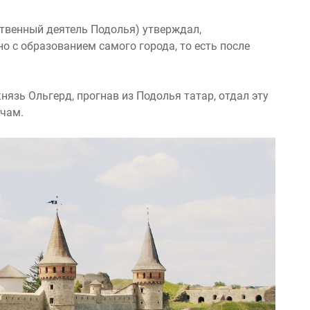
ственный деятель Подолья) утверждал,
о с образованием самого города, то есть после
язь Ольгерд, прогнав из Подолья татар, отдал эту
чам.