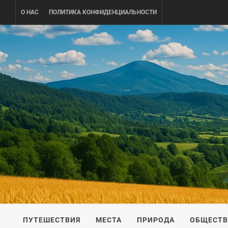
Skip
О НАС
ПОЛИТИКА КОНФИДЕНЦИАЛЬНОСТИ
to
content
UKRAINE-
ПУТЕШЕСТВИЕ ПО УКРАИНЕ
ПУТЕШЕСТВИЯ
МЕСТА
ПРИРОДА
ОБЩЕСТ