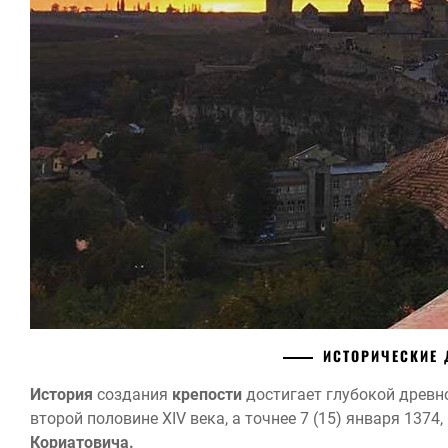
ИСТОРИЧЕСКИЕ
История
создания
крепости
достигает глубокой древно
второй половине XIV века, а точнее 7 (15) января 1374
Кориатовича.