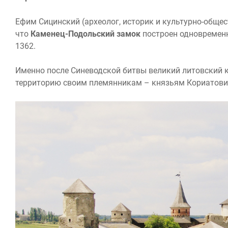
Ефим Сицинский (археолог, историк и культурно-обще
что
Каменец-Подольский замок
построен одновременн
1362.
Именно после Синеводской битвы великий литовский кн
территорию своим племянникам – князьям Кориатови