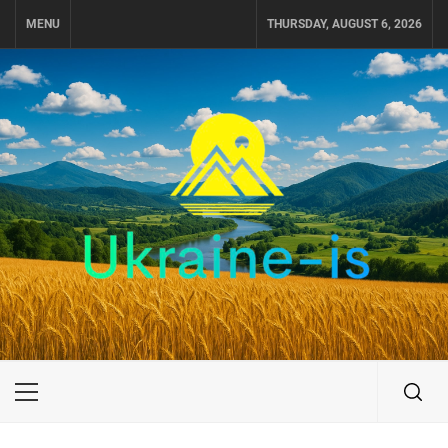
Skip
MENU
THURSDAY, AUGUST 6, 2026
to
content
UKRAINE-IS
ПУТЕШЕСТВИЕ ПО УКРАИНЕ
Primary
Menu