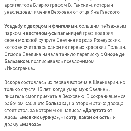
архитектора Блерио графом В. Ганским, который
унаследовал имение Верховня от отца Яна Ганского.
Усадьбу с дворцом и флигелями
, большим пейзажным
парком и
костелом-усыпальницей
граф подарил
своей молодой супруге Эвелине из рода Ржевусских,
которая считалась одной из первых красавиц Польши.
Отсюда Эвелина начала тайную переписку с
Оноре де
Бальзаком
, подписываясь псевдонимом
«Иностранка».
Вскоре состоялась их первая встреча в Швейцарии, но
только спустя 15 лет, когда умер муж Эвелины,
писатель смог приехать в Верховню. В сохранившемся
рабочем кабинете
Бальзака,
на втором этаже дворца
стоит стол, за которым он написал
«Депутата от
Арси»
,
«Мелких буржуа»
,
«Театр, какой он есть
» и
драму
«Мачеха»
.