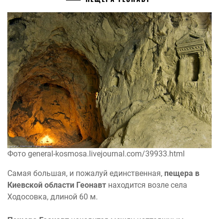
Фото general-kosmosa.livejournal.com/39933.html
Самая большая, и пожалуй единственная,
пещера в
Киевской области
Геонавт
находится возле села
Ходосовка, длиной 60 м.