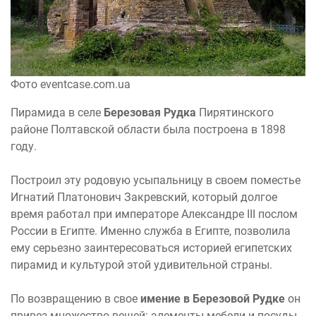
Фото eventcase.com.ua
Пирамида в селе
Березовая Рудка
Пирятинского
районе Полтавской области была построена в 1898
году.
Построил эту родовую усыпальницу в своем поместье
Игнатий Платонович Закревский, который долгое
время работал при императоре Александре III послом
России в Египте. Именно служба в Египте, позволила
ему серьезно заинтересоваться историей египетских
пирамид и культурой этой удивительной страны.
По возвращению в свое
имение в Березовой Рудке
он
привез множество вещей: элементы мебели и посуды,