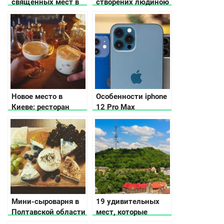
священных мест в
створених людиною
Украине
та природою, які вам
точно сподобаються
Новое место в
Особенности iphone
Киеве: ресторан
12 Pro Max
Podil East India
Company
Мини-сыроварня в
19 удивительных
Полтавской области
мест, которые
с авторскими и эко-
нужно посетить