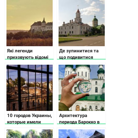
продуктами
Львове
Які легенди
Де зупинитися та
приховують відомі
що подивитися
замки України
дорогою із Києва у
Львів
10 городов Украины,
Архитектура
которые имели
периода Барокко в
статус столицы
Украине