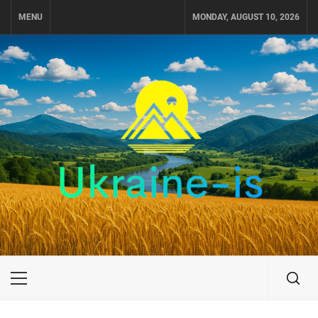
Skip
MENU
MONDAY, AUGUST 10, 2026
to
content
UKRAINE-IS
ПУТЕШЕСТВИЕ ПО УКРАИНЕ
Primary
Menu