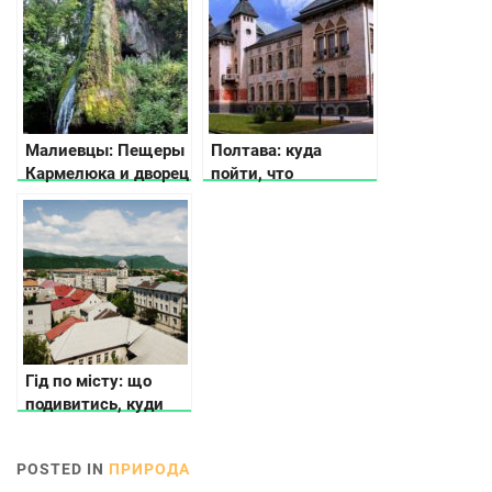
Малиевцы: Пещеры
Полтава: куда
Кармелюка и дворец
пойти, что
Орловских
посмотреть, где
остановиться
Гід по місту: що
подивитись, куди
піти і де зупинитися
в Хусті
POSTED IN
ПРИРОДА