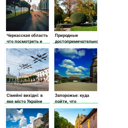
Черкасская область
Природные
что посмотреть и
достопримечательности
куда поехать
Украины — места, о
которых мало кто
слышал
Сімейні вихідні: в
Запорожье: куда
яке місто України
пойти, что
поїхати з дітьми
посмотреть и где
остановиться