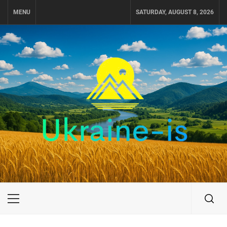
Skip
MENU
SATURDAY, AUGUST 8, 2026
to
content
UKRAINE-IS
ПУТЕШЕСТВИЕ ПО УКРАИНЕ
Primary
Menu