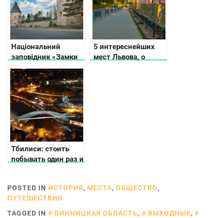
Національний
5 интереснейших
заповідник «Замки
мест Львова, о
Тернопільщини»
которых не
расскажут
путеводители
Тбилиси: стоить
побывать один раз и
влюбиться на всю
жизнь
POSTED IN
ИСТОРИЯ
,
МЕСТА
,
ОБЩЕСТВО
,
ПУТЕШЕСТВИЯ
TAGGED IN
ВИННИЦКАЯ ОБЛАСТЬ
,
ВЫХОДНЫЕ
,