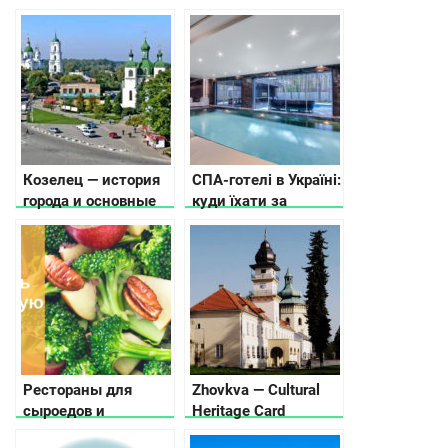
Козелец — история
СПА-готелі в Україні:
города и основные
куди їхати за
достопримечательности
релаксом
Рестораны для
Zhovkva — Cultural
сыроедов и
Heritage Card
вегетарианцев в