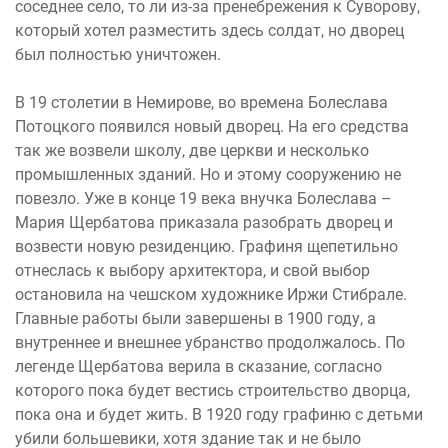
соседнее село, то ли из-за пренебрежения к Суворову,
который хотел разместить здесь солдат, но дворец
был полностью уничтожен.
В 19 столетии в Немирове, во времена Болеслава
Потоцкого появился новый дворец. На его средства
так же возвели школу, две церкви и несколько
промышленных зданий. Но и этому сооружению не
повезло. Уже в конце 19 века внучка Болеслава –
Мария Щербатова приказала разобрать дворец и
возвести новую резиденцию. Графиня щепетильно
отнеслась к выбору архитектора, и свой выбор
остановила на чешском художнике Иржи Стибрале.
Главные работы были завершены в 1900 году, а
внутреннее и внешнее убранство продолжалось. По
легенде Щербатова верила в сказание, согласно
которого пока будет вестись строительство дворца,
пока она и будет жить. В 1920 году графиню с детьми
убили большевики, хотя здание так и не было