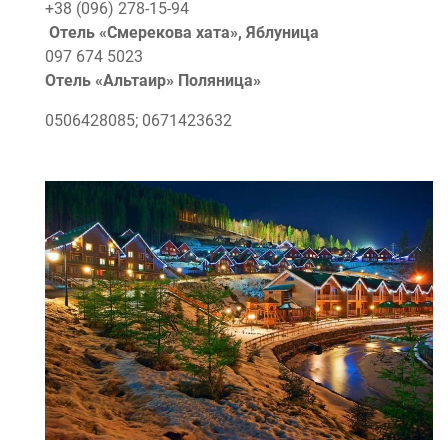
+38 (096) 278-15-94
Отель «Смерекова хата», Яблуница
097 674 5023
Отель «Альтаиp» Поляница»
0506428085; 0671423632