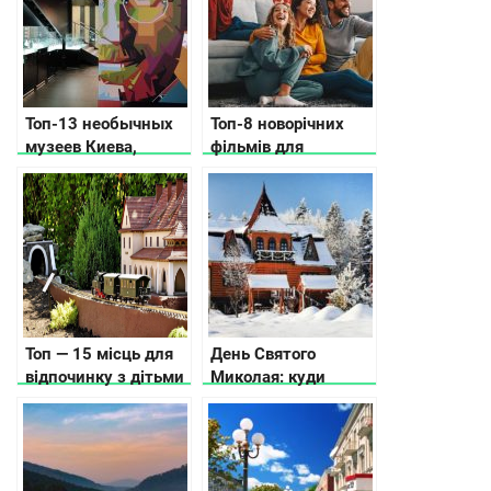
Топ-13 необычных
Топ-8 новорічних
музеев Киева,
фільмів для
которые вас удивят
сімейного перегляду
Топ — 15 місць для
День Святого
відпочинку з дітьми
Миколая: куди
в Карпатах, куди
поїхати
піти, що подивитись