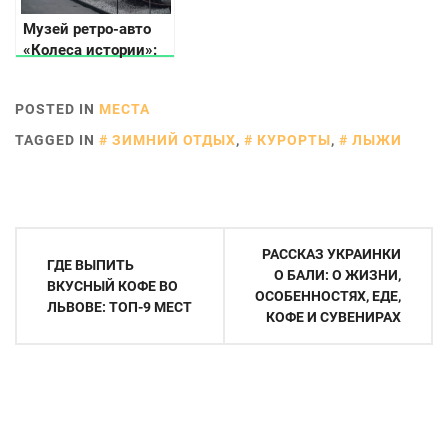
Музей ретро-авто
«Колеса истории»:
путешествие в
прошлое
POSTED IN
МЕСТА
автомобильного
мира
TAGGED IN
ЗИМНИЙ ОТДЫХ
,
КУРОРТЫ
,
ЛЫЖИ
Навигация
РАССКАЗ УКРАИНКИ
ГДЕ ВЫПИТЬ
по
О БАЛИ: О ЖИЗНИ,
ВКУСНЫЙ КОФЕ ВО
ОСОБЕННОСТЯХ, ЕДЕ,
записям
ЛЬВОВЕ: ТОП-9 МЕСТ
КОФЕ И СУВЕНИРАХ