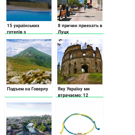
15 українських
8 причин приехать в
готелів з
Луцк
приголомшливим
виглядом з вікна
Подъем на Говерлу
Яку Укрaїну ми
втрачаємo: 12
архітектурних
пам’яток на межі
зникнення