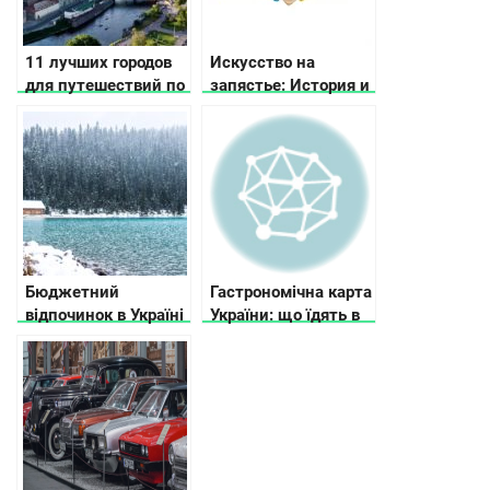
11 лучших городов
Искусство на
для путешествий по
запястье: История и
Украине по версии
значение
CNN
драгоценных
браслетов
Бюджетний
Гастрономічна карта
відпочинок в Україні
України: що їдять в
взимку
різних регіонах
країни