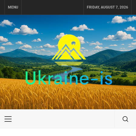
Skip
MENU
FRIDAY, AUGUST 7, 2026
to
content
UKRAINE-IS
ПУТЕШЕСТВИЕ ПО УКРАИНЕ
Primary
Menu