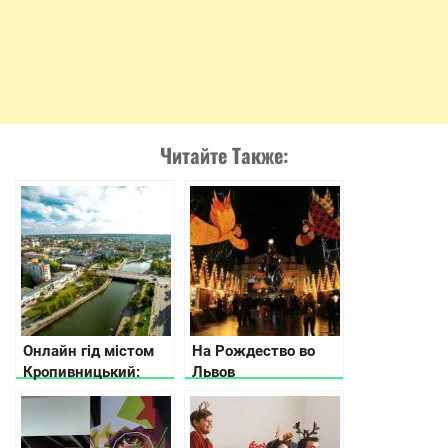
Читайте Также:
Онлайн гід містом
На Рождество во
Кропивницький:
Львов
куди піти та що
подивитися