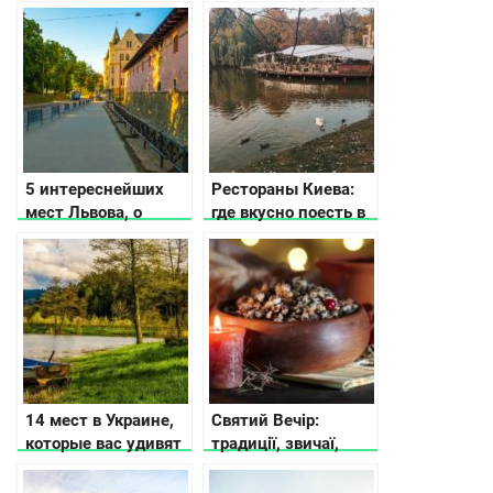
5 интереснейших
Рестораны Киева:
мест Львова, о
где вкусно поесть в
которых не
столице Украины
расскажут
путеводители
14 мест в Украине,
Святий Вечір:
которые вас удивят
традиції, звичаї,
прикмети