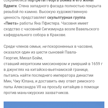
сохранились
портреты Георга Боима и его жены
Ядвиги
. Стена западного фасада полностью покрыта
резьбой по камню. Высокую художественную
ценность представляет
скульптурная группа
«Пиета»
работы Яна Пфистера. Часовня имеет
сходство с часовней Сигизмунда возле Вавельского
кафедрального собора в Кракове.
Среди членов семьи,
не
похороненных в часовне,
оказался один из шести сыновей Павла-
Георгия, Михал Бойм,
ставший иезуитским миссионером и умерший в 1659 г
в джунглях на китайско-вьетнамской границе,
пытаясь найти последнего императора династии
Мин, Чжу Юлана, и доставить ему ответ римского
папы Александра VII на просьбу китайцев о помощи
против маньчжурских захватчиков.