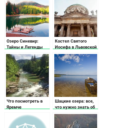
Озеро Синевир:
Костел Святого
Тайны и Легенды
Иосифа в Львовской
области
Что посмотреть в
Шацкие озера: все,
Яремче
что нужно знать об
отдыхе здесь