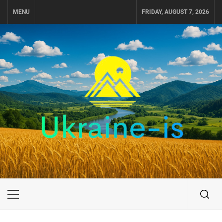
Skip
MENU
FRIDAY, AUGUST 7, 2026
to
content
UKRAINE-IS
ПУТЕШЕСТВИЕ ПО УКРАИНЕ
Primary
Menu