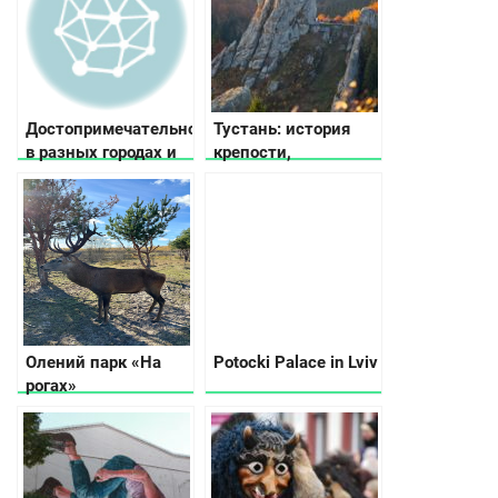
Достопримечательности
Тустань: история
в разных городах и
крепости,
областях Украины
фестиваль и как
добраться
Олений парк «На
Potocki Palace in Lviv
рогах»