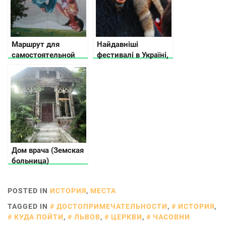
Маршрут для
Найдавніші
самостоятельной
фестивалі в Україні,
прогулки по центру
що проводяться й
Киева
сьогодні
Дом врача (Земская
больница)
POSTED IN
ИСТОРИЯ
,
МЕСТА
TAGGED IN
ДОСТОПРИМЕЧАТЕЛЬНОСТИ
,
ИСТОРИЯ
,
КУДА ПОЙТИ
,
ЛЬВОВ
,
ЦЕРКВИ
,
ЧАСОВНИ