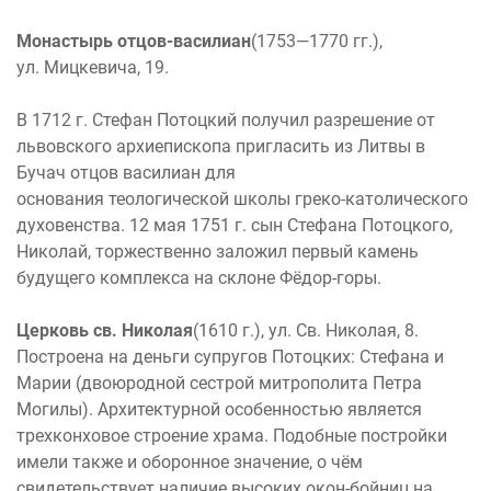
Монастырь отцов-василиан
(1753—1770 гг.),
ул. Мицкевича, 19.
В 1712 г. Стефан Потоцкий получил разрешение от
львовского архиепископа пригласить из Литвы в
Бучач отцов василиан для
основания теологической школы греко-католического
духовенства. 12 мая 1751 г. сын Стефана Потоцкого,
Николай, торжественно заложил первый камень
будущего комплекса на склоне Фёдор-горы.
Церковь св. Николая
(1610 г.), ул. Св. Николая, 8.
Построена на деньги супругов Потоцких: Стефана и
Марии (двоюродной сестрой митрополита Петра
Могилы). Архитектурной особенностью является
трехконховое строение храма. Подобные постройки
имели также и оборонное значение, о чём
свидетельствует наличие высоких окон-бойниц на