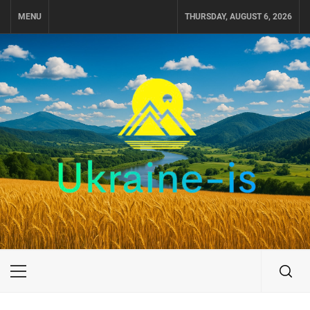
Skip
MENU
THURSDAY, AUGUST 6, 2026
to
content
UKRAINE-IS
ПУТЕШЕСТВИЕ ПО УКРАИНЕ
Primary
Menu