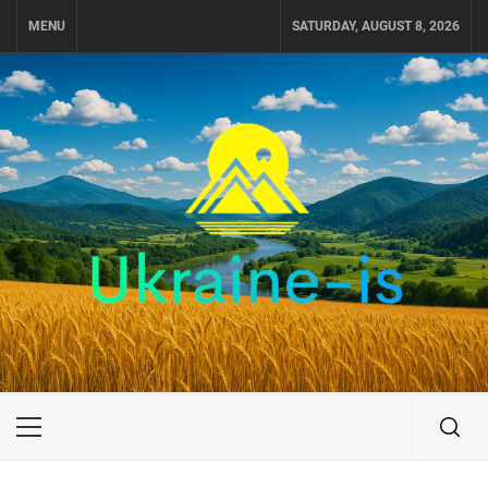
Skip
MENU
SATURDAY, AUGUST 8, 2026
to
content
UKRAINE-IS
ПОДОРОЖI ПО УКРАЇНІ
Primary
Menu