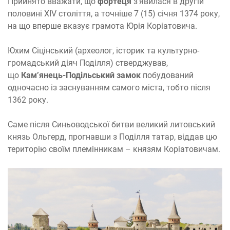
Прийнято вважати, що
фортеця
з’явилася в другій
половині XIV століття, а точніше 7 (15) січня 1374 року,
на що вперше вказує грамота Юрія Коріатовича.
Юхим Сіцінський (археолог, історик та культурно-
громадський діяч Поділля) стверджував,
що
Кам’янець-Подільський замок
побудований
одночасно із заснуванням самого міста, тобто після
1362 року.
Саме після Синьоводської битви великий литовський
князь Ольгерд, прогнавши з Поділля татар, віддав цю
територію своїм племінникам – князям Коріатовичам.