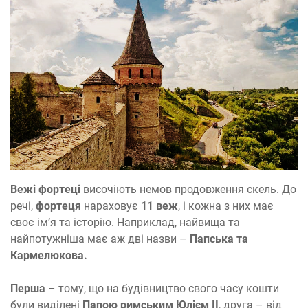
Вежі фортеці
височіють немов продовження скель. До
речі,
фортеця
нараховує
11 веж
, і кожна з них має
своє ім’я та історію. Наприклад, найвища та
найпотужніша має аж дві назви –
Папська та
Кармелюкова.
Перша
– тому, що на будівництво свого часу кошти
були виділені
Папою римським Юлієм ІІ
, друга – від