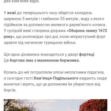
два кам’яних ядра.
У
вежі
до теперішнього часу зберігся колодязь
шириною 5 метрів і глибиною 35 метрів , воду з якого
підіймали за допомогою великого дерев’яного колеса.
У сусідній вежі створена діорама
«Оборона замку 1672
року»
, що розповідає про дні, коли неприступний форт
здався під натиском турецьких військ.
Ще одна цікавинка знаходиться у дворі
фортеці
.
Це
боргова яма з манекеном боржника.
Колись до неї потрапляли злісні неплатники податків,
а сьогодні гості
Кам’янця-Подільського
кидають сюди
монетки і вірять, що це допоможе їм уберегтися від
боргів.