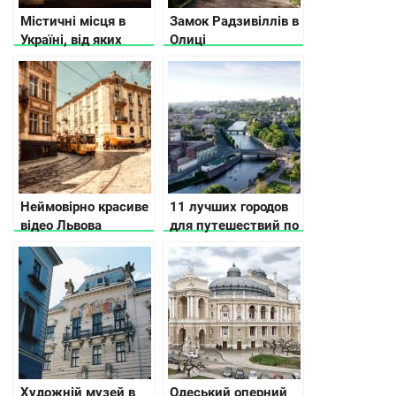
Містичні місця в
Замок Радзивіллів в
Україні, від яких
Олиці
мурашки по шкірі
Неймовірно красиве
11 лучших городов
відео Львова
для путешествий по
Украине по версии
CNN
Художній музей в
Одеський оперний