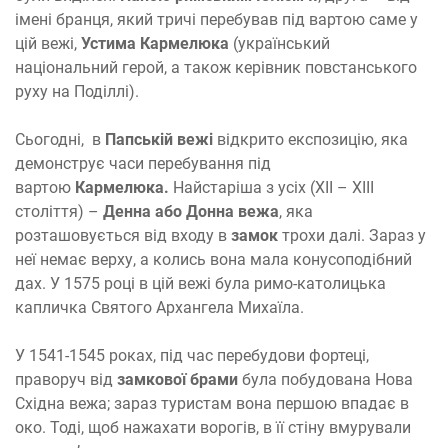
імені бранця, який тричі перебував під вартою саме у
цій вежі,
Устима Кармелюка
(український
національний герой, а також керівник повстанського
руху на Поділлі).
Сьогодні, в
Папській вежі
відкрито експозицію, яка
демонструє часи перебування під
вартою
Кармелюка.
Найстаріша з усіх (XII – XIII
століття) –
Денна або Донна вежа
, яка
розташовується від входу в
замок
трохи далі. Зараз у
неї немає верху, а колись вона мала конусоподібний
дах. У 1575 році в цій вежі була римо-католицька
капличка Святого Архангела Михаїла.
У 1541-1545 роках, під час перебудови фортеці,
праворуч від
замкової брами
була побудована Нова
Східна вежа; зараз туристам вона першою впадає в
око. Тоді, щоб нажахати ворогів, в її стіну вмурували