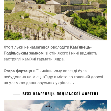
Хто тільки не намагався оволодіти
Кам’янець-
Подільським замком
, зі стін якого і нині видніють
застряглі кам’яні гарматні ядра.
Стара фортеця
в її нинішньому вигляді була
побудована на місці в’їзду в місто по головній дорозі –
на уламках давньоруських укріплень.
ВЕЖІ КАМ’ЯНЕЦЬ-ПОДІЛЬСКОЇ ФОРТЕЦІ