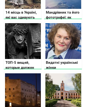
14 місць в Україні,
Мандрівник та його
які вас здивують
фототрофеї: як
зробити вдалі
тревел знімки
ТОП-5 вещей,
Видатні українські
которые должен
жінки
сделать каждый
украинец