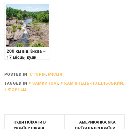
монастирі, скельні
поїсти і де погуляти
міста
200 км від Києва –
17 місць, куди
можна поїхати
POSTED IN
ІСТОРІЯ
,
МІСЦЯ
TAGGED IN
ЗАМКИ (UA)
,
КАМ’ЯНЕЦЬ-ПОДІЛЬСЬКИЙ
,
ФОРТЕЦІ
Навігація
КУДИ ПОЇХАТИ В
АМЕРИКАНКА, ЯКА
УКРАЇНІ: ЦІКАВІ
ОБ’ЇХАЛА ВСІ КРАЇНИ