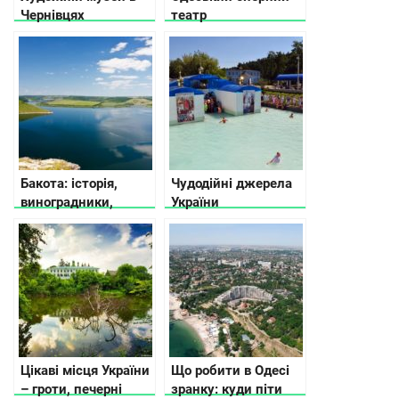
Чернівцях
театр
Бакота: історія,
Чудодійні джерела
виноградники,
України
цілющі джерела та
монастир
Цікаві місця України
Що робити в Одесі
– гроти, печерні
зранку: куди піти