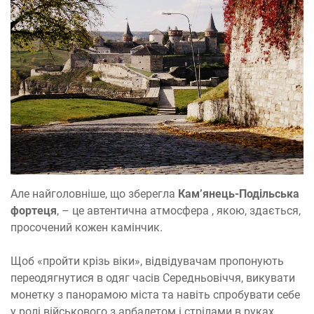
Але найголовніше, що зберегла
Кам’янець-Подільська
фортеця
, – це автентична атмосфера , якою, здається,
просочений кожен камінчик.
Щоб «пройти крізь віки», відвідувачам пропонують
переодягнутися в одяг часів Середньовіччя, викувати
монетку з панорамою міста та навіть спробувати себе
у ролі військового з арбалетом і стрілами в руках.