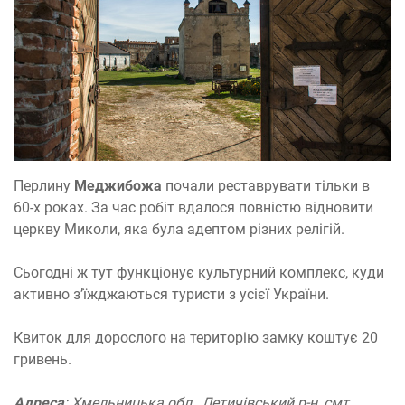
Перлину
Меджибожа
почали реставрувати тільки в
60-х роках. За час робіт вдалося повністю відновити
церкву Миколи, яка була адептом різних релігій.
Сьогодні ж тут функціонує культурний комплекс, куди
активно з’їжджаються туристи з усієї України.
Квиток для дорослого на територію замку коштує 20
гривень.
Адреса
: Хмельницька обл., Летичівський р-н, смт