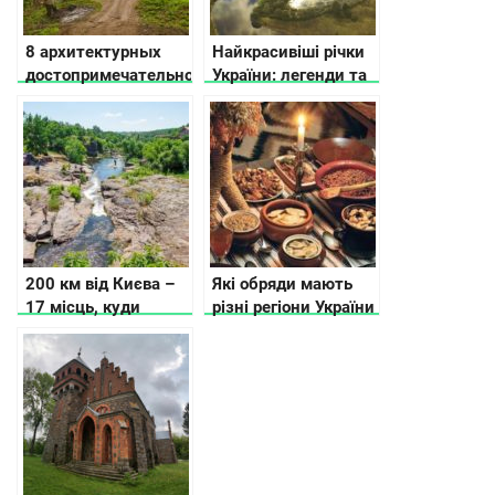
8 архитектурных
Найкрасивіші річки
достопримечательностей
України: легенди та
Украины, которые
історії
находятся на грани
исчезновения
200 км від Києва –
Які обряди мають
17 місць, куди
різні регіони України
можна поїхати
на Різдво