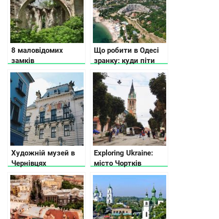
8 маловідомих
Що робити в Одесі
замків
зранку: куди піти
Тернопільської
поїсти і де погуляти
області
Художній музей в
Exploring Ukraine:
Чернівцях
місто Чортків