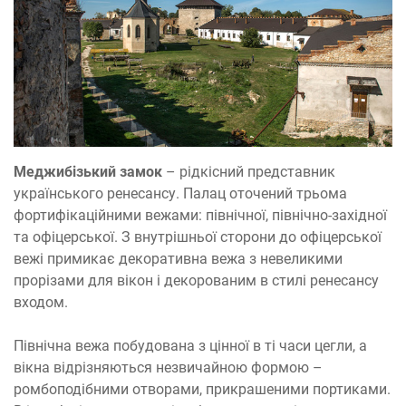
Меджибізький замок
– рідкісний представник
українського ренесансу. Палац оточений трьома
фортифікаційними вежами: північної, північно-західної
та офіцерської. З внутрішньої сторони до офіцерської
вежі примикає декоративна вежа з невеликими
прорізами для вікон і декорованим в стилі ренесансу
входом.
Північна вежа побудована з цінної в ті часи цегли, а
вікна відрізняються незвичайною формою –
ромбоподібними отворами, прикрашеними портиками.