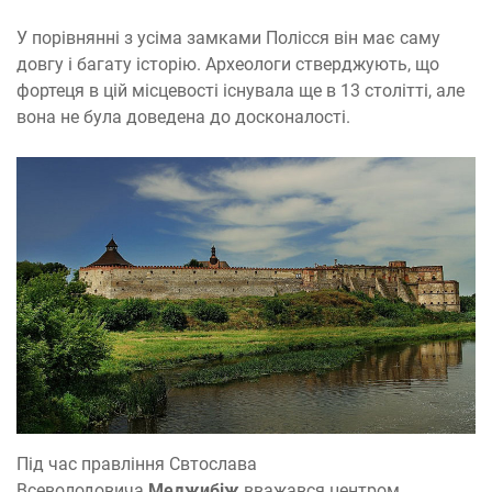
У порівнянні з усіма замками Полісся він має саму
довгу і багату історію. Археологи стверджують, що
фортеця в цій місцевості існувала ще в 13 столітті, але
вона не була доведена до досконалості.
Під час правління Свтослава
Всеволодовича
Меджибіж
вважався центром