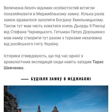
Величезна безліч відомих особистостей встигли
похазяйнувати в Меджибізькому замку. Кілька разів
замок вдавалося захопити Богдану Хмельницькому.
Також тут мав честь ховатися князь Дьордь II Ракоці
від Стефана Чарнецького. Гетьман Петро Дорошенко
мав намір створити тут разом з турками незалежну
від російського гніту Україну.
Історики стверджують, що під час однієї з
археологічних експедицій сюди навіть заїздив
Тарас
Шевченко.
БУДІВЛЯ ЗАМКУ В МЕДЖИБОЖІ