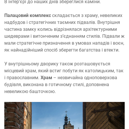
В інтер’єрі до наших днів збереглися каміни.
Палацовий комплекс
складається з храму, невеликих
надбудов і стратегічних таємних підвалів. Внутрішня
частина замку колись відрізнялася архітектурними
шедеврами і витонченим з’єднанням стилів. Підвали ж
мали стратегічне призначення в умовах нападів і воєн,
як найнадійніший спосіб зберегти багатства і втекти.
У внутрішньому дворику також розташовується
місцевий храм, який встиг побути як католицьким, так
і православним.
Храм
– незвичайна одноповерхова
будівля, виконана в готичному стилі, доповнена
невеликою башточкою.