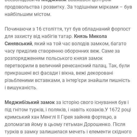
продовольства і розвитку. За тодішніми мірками – був
найбільшим містом.
Починаючи з 16 століття, тут був обладнаний форпост
для захисту від набігів татар.
Князь Микола
Синявський
, який на той час володів замком, багато
часу приділив створенню оборонних веж. Саме за
розпорядженням польського князя замок
перетворили в величний ренесансний палац. Так, були
прикрашені всі фасади і вікна, вежі декоровані
різьбленими вставками, а інтер’єри знайшли пишність
і вишуканість.
Меджибізький замок
за історію свого існування був і
під гнітом турків, і поляків, і навіть козаків.У 1672 році
кримський хан Менглі II Гірея зайняв фортецю, а
допомагав йому в цьому гетьман Дорошенко. Після
турків в замку залишилася мечеть і елементи східного