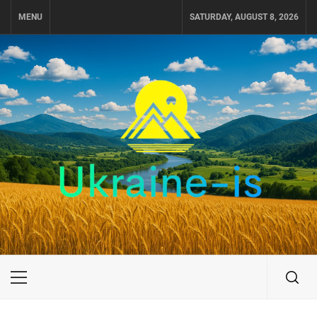
Skip
MENU
SATURDAY, AUGUST 8, 2026
to
content
UKRAINE-IS
ПОДОРОЖI ПО УКРАЇНІ
Primary
Menu