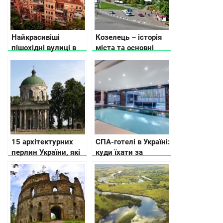
Найкрасивіші
Козелець – історія
пішохідні вулиці в
міста та основні
різних містах
пам’ятки
України
15 архітектурних
СПА-готелі в Україні:
перлин України, які
куди їхати за
ще можна
релаксом
врятувати (фото)