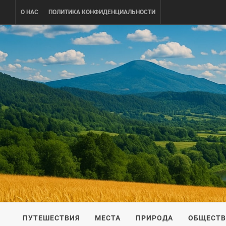
Skip
О НАС
ПОЛИТИКА КОНФИДЕНЦИАЛЬНОСТИ
to
content
UKRAINE-
ПУТЕШЕСТВИЕ ПО УКРАИНЕ
ПУТЕШЕСТВИЯ
МЕСТА
ПРИРОДА
ОБЩЕСТ