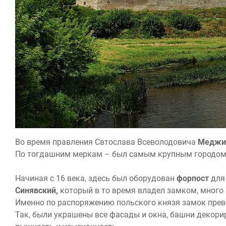
Во время правления Свтослава Всеволодовича
Меджи
По тогдашним меркам – был самым крупным городом
Начиная с 16 века, здесь был оборудован
форпост
для 
Синявский,
который в то время владел замком, много
Именно по распоряжению польского князя замок прев
Так, были украшены все фасады и окна, башни декори