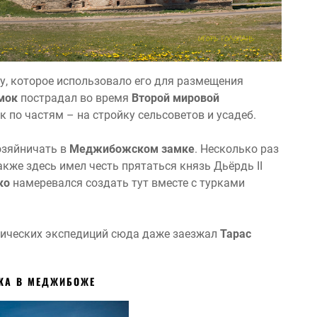
у, которое использовало его для размещения
мок
пострадал во время
Второй мировой
 по частям – на стройку сельсоветов и усадеб.
озяйничать в
Меджибожском замке
. Несколько раз
Также здесь имел честь прятаться князь Дьёрдь II
ко
намеревался создать тут вместе с турками
огических экспедиций сюда даже заезжал
Тарас
МКА В МЕДЖИБОЖЕ