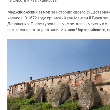
пышность и изысканность.
Меджибожский замок
за историю своего существовани
казаков. В 1672 году крымский хан Менгли II Гирея за
Дорошенко. После турок в замке осталась мечеть и эл
замок снова стал достоянием
князя Чарторыйского
, 