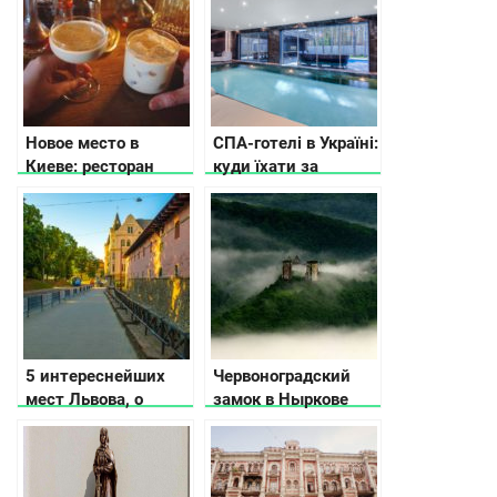
памятки
Новое место в
СПА-готелі в Україні:
Киеве: ресторан
куди їхати за
Podil East India
релаксом
Company
5 интереснейших
Червоноградский
мест Львова, о
замок в Ныркове
которых не
расскажут
путеводители