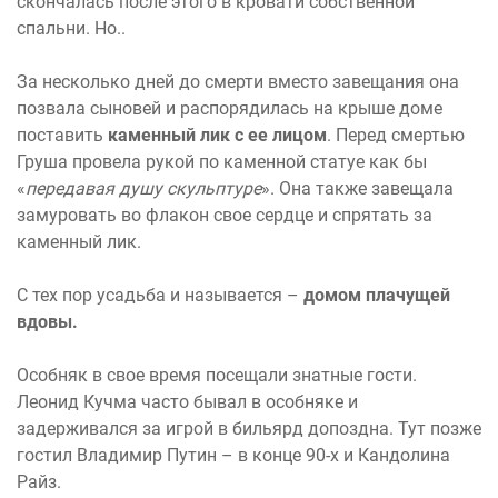
скончалась после этого в кровати собственной
спальни. Но..
За несколько дней до смерти вместо завещания она
позвала сыновей и распорядилась на крыше доме
поставить
каменный лик с ее лицом
. Перед смертью
Груша провела рукой по каменной статуе как бы
«
передавая душу скульптуре
». Она также завещала
замуровать во флакон свое сердце и спрятать за
каменный лик.
С тех пор усадьба и называется –
домом плачущей
вдовы.
Особняк в свое время посещали знатные гости.
Леонид Кучма часто бывал в особняке и
задерживался за игрой в бильярд допоздна. Тут позже
гостил Владимир Путин – в конце 90-х и Кандолина
Райз.