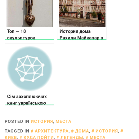
Топ — 18
История дома
скульптурок
Рахили Майкапар в
проекта Шукай для
Киеве
семейного квеста
Сім захоплюючих
книг українською
POSTED IN
ИСТОРИЯ
,
МЕСТА
TAGGED IN
АРХИТЕКТУРА
,
ДОМА
,
ИСТОРИЯ
,
КИЕВ
,
КУДА ПОЙТИ
,
ЛЕГЕНДЫ
,
МЕСТА