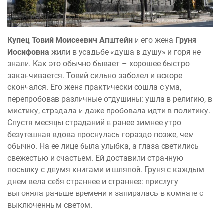
Купец Товий Моисеевич Апштейн
и его жена
Груня
Иосифовна
жили в усадьбе «душа в душу» и горя не
знали. Как это обычно бывает – хорошее быстро
заканчивается. Товий сильно заболел и вскоре
скончался. Его жена практически сошла с ума,
перепробовав различные отдушины: ушла в религию, в
мистику, страдала и даже пробовала идти в политику.
Спустя месяцы страданий в ранее зимнее утро
безутешная вдова проснулась гораздо позже, чем
обычно. На ее лице была улыбка, а глаза светились
свежестью и счастьем. Ей доставили странную
посылку с двумя книгами и шляпой. Груня с каждым
днем вела себя страннее и страннее: прислугу
выгоняла раньше времени и запиралась в комнате с
выключенным светом.