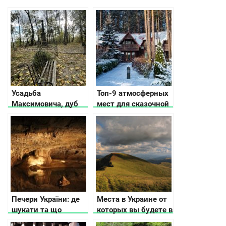
Усадьба
Топ-9 атмосферных
Максимовича, дуб
мест для сказочной
Шевченко и тайна
зимы
гоголевского «Вия»:
в чем особенность
Прохоровки в
Черкасской области
Печери України: де
Места в Украине от
шукати та що
которых вы будете в
потрібно знати
восторге осенью