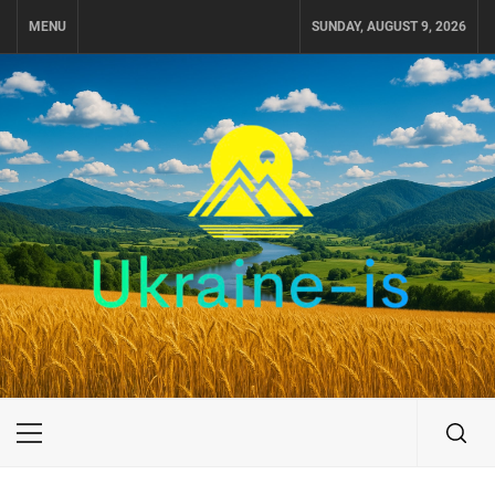
Skip
MENU
SUNDAY, AUGUST 9, 2026
to
content
UKRAINE-IS
ПУТЕШЕСТВИЕ ПО УКРАИНЕ
Primary
Menu