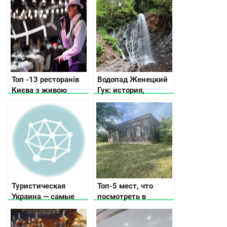
Топ -13 ресторанів
Водопад Женецкий
Києва з живою
Гук: история,
музикою, про які
легенда, фото и
знають тільки свої
видео
Туристическая
Топ-5 мест, что
Украина — самые
посмотреть в
посещаемые места
Мошнах?
и выдающиеся