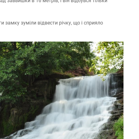
д заввишки в 16 метрів, і він відбувся тільки
ги замку зуміли відвести річку, що і сприяло