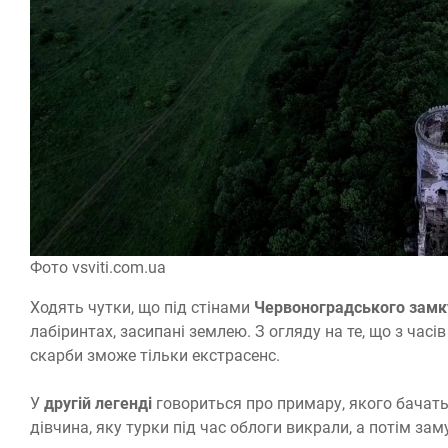
Фото vsviti.com.ua
Ходять чутки, що під стінами
Червоноградського замк
лабіринтах, засипані землею. З огляду на те, що з час
скарби зможе тільки екстрасенс.
У
другій легенді
говориться про примару, якого бачать 
дівчина, яку турки під час облоги викрали, а потім заму