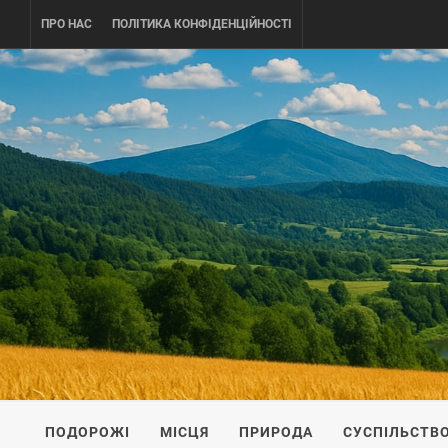
Skip
ПРО НАС
ПОЛІТИКА КОНФІДЕНЦІЙНОСТІ
to
content
UKRAINE-
ПОДОРОЖI ПО УКРАЇНІ
ПОДОРОЖІ
МІСЦЯ
ПРИРОДА
СУСПІЛЬСТВ