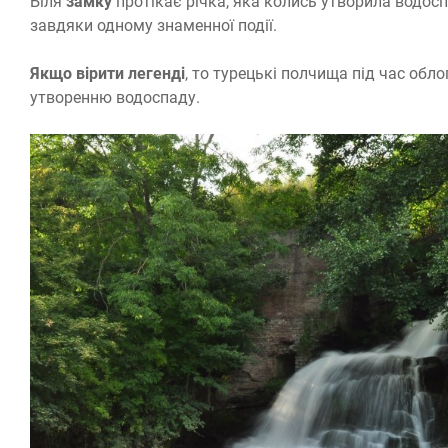
Біля
замку
протікає річка, яка колись утворила водоспа
завдяки одному знаменної події.
Якщо вірити легенді
, то турецькі полчища під час обло
утворенню водоспаду.