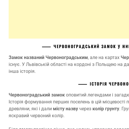
ЧЕРВОНОГРАДСЬКИЙ ЗАМОК У НИ
Замок названий Червоноградським
, але на картах
Черв
існує. У Львівській області на кордоні з Польщею на д
інша історія.
ІСТОРІЯ ЧЕРВОН
Червоноградський замок
оповитий легендами і загадка
Історія формування перших поселень в цій місцевості по
древляни, які і дали
місту назву
через
колір грунту
. Гр
яскравий червоний колір.