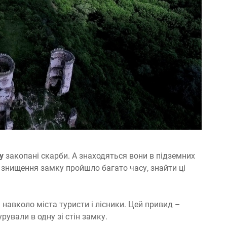
у
закопані скарби. А знаходяться вони в підземних
ів знищення замку пройшло багато часу, знайти ці
навколо міста туристи і лісники. Цей привид –
рували в одну зі стін замку.