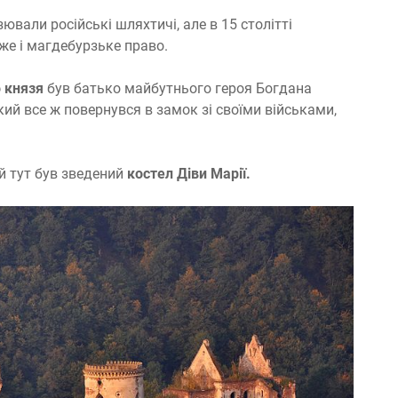
ювали російські шляхтичі, але в 15 столітті
же і магдебурзьке право.
 князя
був батько майбутнього героя Богдана
ий все ж повернувся в замок зі своїми військами,
ий тут був зведений
костел Діви Марії.