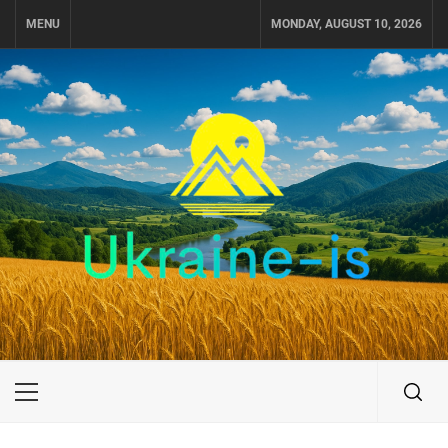
Skip
MENU
MONDAY, AUGUST 10, 2026
to
content
UKRAINE-IS
ПОДОРОЖI ПО УКРАЇНІ
Primary
Menu