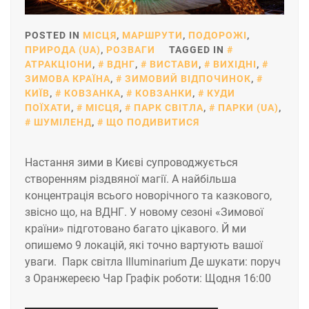
POSTED IN
МІСЦЯ
,
МАРШРУТИ
,
ПОДОРОЖІ
,
ПРИРОДА (UA)
,
РОЗВАГИ
TAGGED IN
АТРАКЦІОНИ
,
ВДНГ
,
ВИСТАВИ
,
ВИХІДНІ
,
ЗИМОВА КРАЇНА
,
ЗИМОВИЙ ВІДПОЧИНОК
,
КИЇВ
,
КОВЗАНКА
,
КОВЗАНКИ
,
КУДИ
ПОЇХАТИ
,
МІСЦЯ
,
ПАРК СВІТЛА
,
ПАРКИ (UA)
,
ШУМІЛЕНД
,
ЩО ПОДИВИТИСЯ
Настання зими в Києві супроводжується
створенням різдвяної магії. А найбільша
концентрація всього новорічного та казкового,
звісно що, на ВДНГ. У новому сезоні «Зимової
країни» підготовано багато цікавого. Й ми
опишемо 9 локацій, які точно вартують вашої
уваги. Парк світла Illuminarium Де шукати: поруч
з Оранжереєю Чар Графік роботи: Щодня 16:00