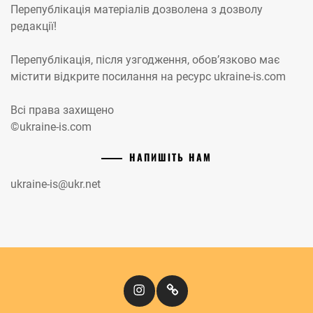
Перепублікація матеріалів дозволена з дозволу
редакції!
Перепублікація, після узгодження, обов’язково має
містити відкрите посилання на ресурс ukraine-is.com
Всі права захищено
©ukraine-is.com
НАПИШІТЬ НАМ
ukraine-is@ukr.net
Instagram
Кіномандри