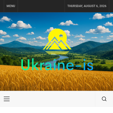
Skip
MENU
THURSDAY, AUGUST 6, 2026
to
content
UKRAINE-IS
ПОДОРОЖI ПО УКРАЇНІ
Primary
Menu