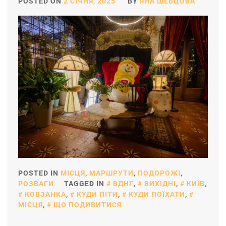
POSTED ON
2 СІЧНЯ, 2025
BY
ЯНА ШЕВЦОВА
POSTED IN
МІСЦЯ
,
МАРШРУТИ
,
ПОДОРОЖІ
,
РОЗВАГИ
TAGGED IN
ВДНГ
,
ВИХІДНІ
,
КИЇВ
,
КОВЗАНКА
,
КУДИ ПІТИ
,
КУДИ ПОЇХАТИ
,
МІСЦЯ
,
ЩО ПОДИВИТИСЯ