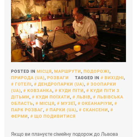
POSTED IN
МІСЦЯ
,
МАРШРУТИ
,
ПОДОРОЖІ
,
ПРИРОДА (UA)
,
РОЗВАГИ
TAGGED IN
ВИХІДНІ
,
ГОТЕЛІ
,
ДЕНДРОПАРКИ (UA)
,
ЗООПАРКИ
(UA)
,
КОВЗАНКА
,
КУДИ ПІТИ
,
КУДИ ПІТИ З
ДІТЬМИ
,
КУДИ ПОЇХАТИ
,
ЛЬВІВ
,
ЛЬВІВСЬКА
ОБЛАСТЬ
,
МІСЦЯ
,
МУЗЕЇ
,
ОКЕАНАРІУМ
,
ПАРК РОЗВАГ
,
ПАРКИ (UA)
,
СКАНСЕНИ
,
ФЕРМИ
,
ЩО ПОДИВИТИСЯ
Якщо ви плануєте сімейну подорож до Львова