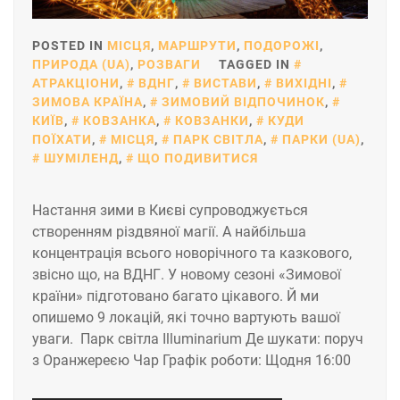
POSTED IN
МІСЦЯ
,
МАРШРУТИ
,
ПОДОРОЖІ
,
ПРИРОДА (UA)
,
РОЗВАГИ
TAGGED IN
АТРАКЦІОНИ
,
ВДНГ
,
ВИСТАВИ
,
ВИХІДНІ
,
ЗИМОВА КРАЇНА
,
ЗИМОВИЙ ВІДПОЧИНОК
,
КИЇВ
,
КОВЗАНКА
,
КОВЗАНКИ
,
КУДИ
ПОЇХАТИ
,
МІСЦЯ
,
ПАРК СВІТЛА
,
ПАРКИ (UA)
,
ШУМІЛЕНД
,
ЩО ПОДИВИТИСЯ
Настання зими в Києві супроводжується
створенням різдвяної магії. А найбільша
концентрація всього новорічного та казкового,
звісно що, на ВДНГ. У новому сезоні «Зимової
країни» підготовано багато цікавого. Й ми
опишемо 9 локацій, які точно вартують вашої
уваги. Парк світла Illuminarium Де шукати: поруч
з Оранжереєю Чар Графік роботи: Щодня 16:00