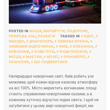
POSTED IN
МІСЦЯ
,
МАРШРУТИ
,
ПОДОРОЖІ
,
ПРИРОДА (UA)
,
РОЗВАГИ
TAGGED IN
ВДНГ
,
ВИХІДНІ
,
ДОБРОПАРК
,
ЗИМОВА КРАЇНА
,
ЗИМОВИЙ ВІДПОЧИНОК
,
КИЇВ
,
КОВЗАНКА
,
КОВЗАНКИ
,
КУДИ ПІТИ
,
КУДИ ПОЇХАТИ
,
МІСЦЯ
,
МАЄТКИ
,
МУЗЕЇ
,
ОРАНЖЕРЕЇ
,
СКАНСЕНИ
,
ЩО ПОДИВИТИСЯ
Напередодні новорічних свят, Київ робить усе
можливе, щоб кожен відчув казкову атмосферу
на всі 100%. Місто мерехтить вогниками, площі
стають справжніми новорічними оазами, а в
кожному куточку відчутно подих свята. І щоб не
загубитися у цьому вирі новорічної феєрії, ми