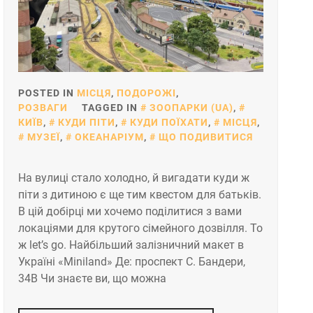
POSTED IN
МІСЦЯ
,
ПОДОРОЖІ
,
РОЗВАГИ
TAGGED IN
ЗООПАРКИ (UA)
,
КИЇВ
,
КУДИ ПІТИ
,
КУДИ ПОЇХАТИ
,
МІСЦЯ
,
МУЗЕЇ
,
ОКЕАНАРІУМ
,
ЩО ПОДИВИТИСЯ
На вулиці стало холодно, й вигадати куди ж
піти з дитиною є ще тим квестом для батьків.
В цій добірці ми хочемо поділитися з вами
локаціями для крутого сімейного дозвілля. То
ж let’s go. Найбільший залізничний макет в
Україні «Miniland» Де: проспект С. Бандери,
34В Чи знаєте ви, що можна