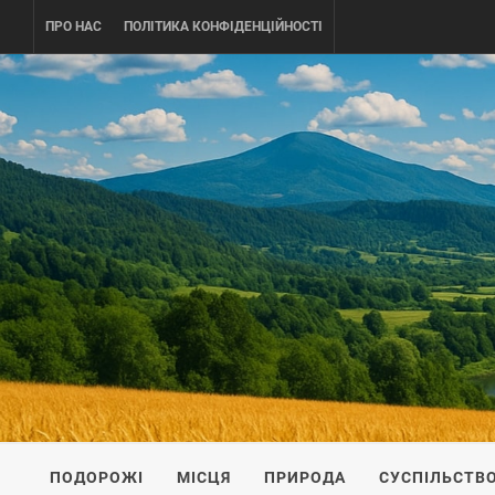
Skip
ПРО НАС
ПОЛІТИКА КОНФІДЕНЦІЙНОСТІ
to
content
UKRAINE-
ПОДОРОЖI ПО УКРАЇНІ
ПОДОРОЖІ
МІСЦЯ
ПРИРОДА
СУСПІЛЬСТВ