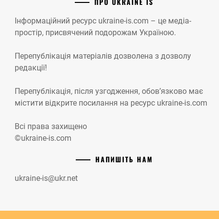
ПРО UKRAINE IS
Інформаційний ресурс ukraine-is.com – це медіа-
простір, присвячений подорожам Україною.
Перепублікація матеріалів дозволена з дозволу
редакції!
Перепублікація, після узгодження, обов’язково має
містити відкрите посилання на ресурс ukraine-is.com
Всі права захищено
©ukraine-is.com
НАПИШІТЬ НАМ
ukraine-is@ukr.net