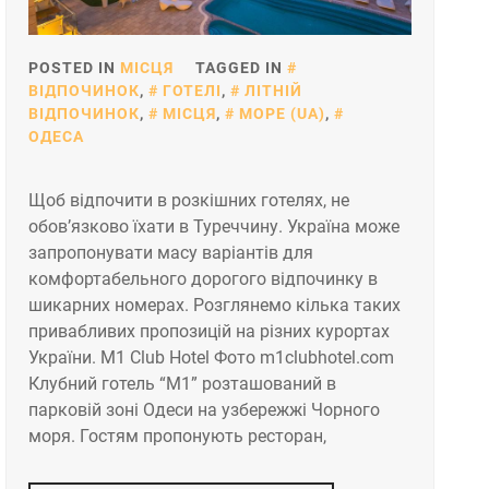
POSTED IN
МІСЦЯ
TAGGED IN
ВІДПОЧИНОК
,
ГОТЕЛІ
,
ЛІТНІЙ
ВІДПОЧИНОК
,
МІСЦЯ
,
МОРЕ (UA)
,
ОДЕСА
Щоб відпочити в розкішних готелях, не
обов’язково їхати в Туреччину. Україна може
запропонувати масу варіантів для
комфортабельного дорогого відпочинку в
шикарних номерах. Розглянемо кілька таких
привабливих пропозицій на різних курортах
України. M1 Club Hotel Фото m1clubhotel.com
Клубний готель “M1” розташований в
парковій зоні Одеси на узбережжі Чорного
моря. Гостям пропонують ресторан,