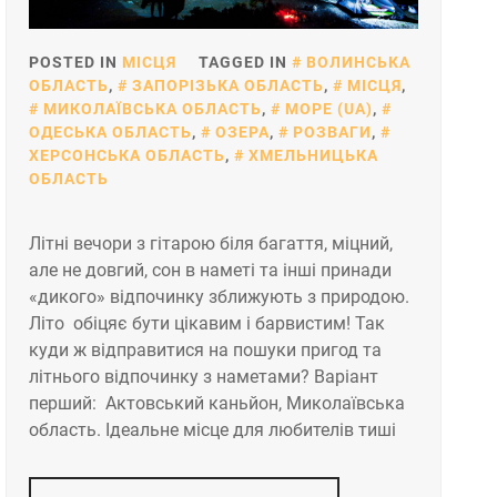
POSTED IN
МІСЦЯ
TAGGED IN
ВОЛИНСЬКА
ОБЛАСТЬ
,
ЗАПОРІЗЬКА ОБЛАСТЬ
,
МІСЦЯ
,
МИКОЛАЇВСЬКА ОБЛАСТЬ
,
МОРЕ (UA)
,
ОДЕСЬКА ОБЛАСТЬ
,
ОЗЕРА
,
РОЗВАГИ
,
ХЕРСОНСЬКА ОБЛАСТЬ
,
ХМЕЛЬНИЦЬКА
ОБЛАСТЬ
Літні вечори з гітарою біля багаття, міцний,
але не довгий, сон в наметі та інші принади
«дикого» відпочинку зближують з природою.
Літо обіцяє бути цікавим і барвистим! Так
куди ж відправитися на пошуки пригод та
літнього відпочинку з наметами? Варіант
перший: Актовський каньйон, Миколаївська
область. Ідеальне місце для любителів тиші