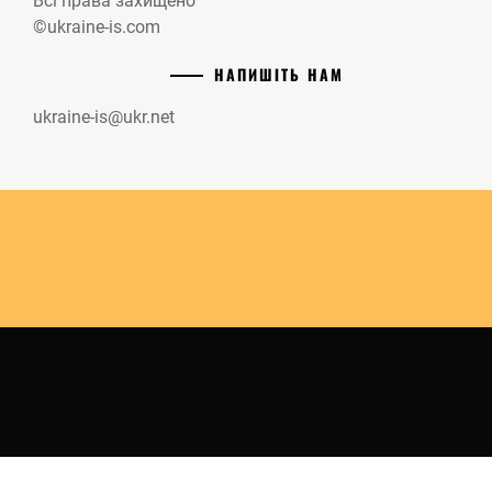
Всі права захищено
©ukraine-is.com
НАПИШІТЬ НАМ
ukraine-is@ukr.net