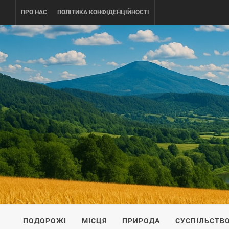
Skip
ПРО НАС
ПОЛІТИКА КОНФІДЕНЦІЙНОСТІ
to
content
UKRAINE-
ПОДОРОЖI ПО УКРАЇНІ
ПОДОРОЖІ
МІСЦЯ
ПРИРОДА
СУСПІЛЬСТВ