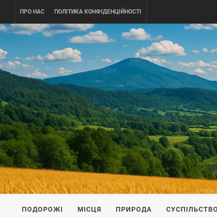
Skip
ПРО НАС
ПОЛІТИКА КОНФІДЕНЦІЙНОСТІ
to
content
UKRAINE-
ПОДОРОЖI ПО УКРАЇНІ
ПОДОРОЖІ
МІСЦЯ
ПРИРОДА
СУСПІЛЬСТВ