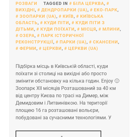
РОЗВАГИ
TAGGED IN
БІЛА ЦЕРКВА
,
ВИХІДНІ
,
ДЕНДРОПАРКИ (UA)
,
ЕКО-ПАРК
,
ЗООПАРКИ (UA)
,
КИЇВ
,
КИЇВСЬКА
ОБЛАСТЬ
,
КУДИ ПІТИ
,
КУДИ ПІТИ З
ДІТЬМИ
,
КУДИ ПОЇХАТИ
,
МІСЦЯ
,
МЛИНИ
,
ОЗЕРА
,
ПАРК ІСТОРИЧНОЇ
РЕКОНСТРУКЦІЇ
,
ПАРКИ (UA)
,
СКАНСЕНИ
,
ФЕРМИ
,
ЦЕРКВИ
,
ЦЕРКВИ (UA)
Підбірка місць в Київській області, куди
поїхати зі столиці на вихідні або просто
змінити обстановку на кілька годин. Enjoy 🙂
Зоопарк ХІІ місяців Розташований за 40 км
від центру Києва по трасі на Димер, між
Демидовим і Литвинівкою. На території
площею 16 га розташовані вольєри,
побудовані за сучасними технологіями. У