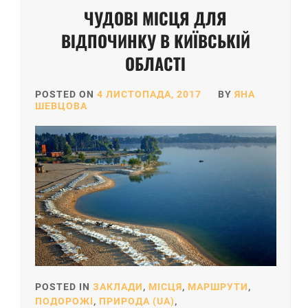
ЧУДОВІ МІСЦЯ ДЛЯ
ВІДПОЧИНКУ В КИЇВСЬКІЙ
ОБЛАСТІ
POSTED ON
4 ЛИСТОПАДА, 2017
BY
ЯНА
ШЕВЦОВА
POSTED IN
ЗАКЛАДИ
,
МІСЦЯ
,
МАРШРУТИ
,
ПОДОРОЖІ
,
ПРИРОДА (UA)
,