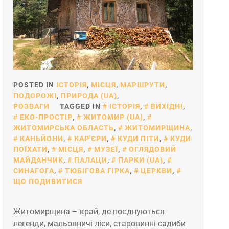
POSTED IN
ІСТОРІЯ
,
МІСЦЯ
,
МАРШРУТИ
,
ПОДОРОЖІ
,
ПРИРОДА (UA)
,
РОЗВАГИ
TAGGED IN
ІСТОРІЯ
,
ВИХІДНІ
,
ЕКО-ПРОСТІР
,
ЖИТОМИР (UA)
,
ЖИТОМИРСЬКА ОБЛАСТЬ
,
ЖИТОМИРЩИНА
,
КАНЬЙОНИ
,
КАР'ЄРИ
,
КУДИ ПІТИ
,
КУДИ
ПОЇХАТИ
,
МІСЦЯ
,
МУЗЕЇ
,
ОГЛЯДОВИЙ
МАЙДАНЧИК
,
ПАЛАЦИ
,
ПАРКИ (UA)
,
СИНАГОГА
,
ТЮБІГОВА ГІРКА
,
ЦЕРКВИ
,
ЩО ПОДИВИТИСЯ
Житомирщина – край, де поєднуються
легенди, мальовничі ліси, старовинні садиби