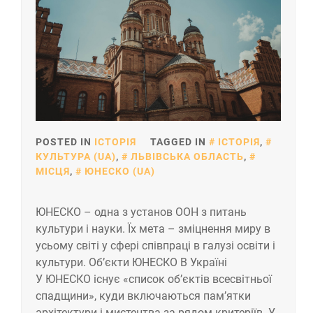
POSTED IN
ІСТОРІЯ
TAGGED IN
ІСТОРІЯ
,
КУЛЬТУРА (UA)
,
ЛЬВІВСЬКА ОБЛАСТЬ
,
МІСЦЯ
,
ЮНЕСКО (UA)
ЮНЕСКО – одна з установ ООН з питань
культури і науки. Їх мета – зміцнення миру в
усьому світі у сфері співпраці в галузі освіти і
культури. Об’єкти ЮНЕСКО В Україні
У ЮНЕСКО існує «список об’єктів всесвітньої
спадщини», куди включаються пам’ятки
архітектури і мистецтва за рядом критеріїв. У