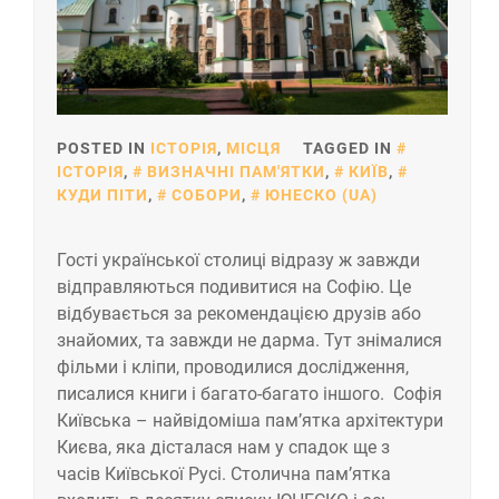
POSTED IN
ІСТОРІЯ
,
МІСЦЯ
TAGGED IN
ІСТОРІЯ
,
ВИЗНАЧНІ ПАМ'ЯТКИ
,
КИЇВ
,
КУДИ ПІТИ
,
СОБОРИ
,
ЮНЕСКО (UA)
Гості української столиці відразу ж завжди
відправляються подивитися на Софію. Це
відбувається за рекомендацією друзів або
знайомих, та завжди не дарма. Тут знімалися
фільми і кліпи, проводилися дослідження,
писалися книги і багато-багато іншого. Софія
Київська – найвідоміша пам’ятка архітектури
Києва, яка дісталася нам у спадок ще з
часів Київської Русі. Столична пам’ятка