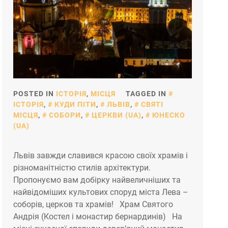
POSTED IN
ІСТОРІЯ
,
МІСЦЯ
TAGGED IN
ІСТОРІЯ
,
КУДИ ПІТИ
,
ЛЬВІВ
,
СВЯТІ
МІСЦЯ
,
СОБОРИ
,
ЦЕРКВИ (UA)
,
ЮНЕСКО
(UA)
Львів завжди славився красою своїх храмів і
різноманітністю стилів архітектури.
Пропонуємо вам добірку найвеличніших та
найвідоміших культових споруд міста Лева –
соборів, церков та храмів! Храм Святого
Андрія (Костел і монастир бернардинів) На