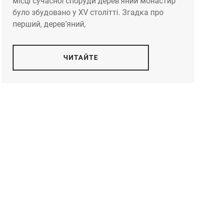
місці сучасної споруди дерев’яний монастир
було збудовано у XV столітті. Згадка про
перший, дерев’яний,
ЧИТАЙТЕ