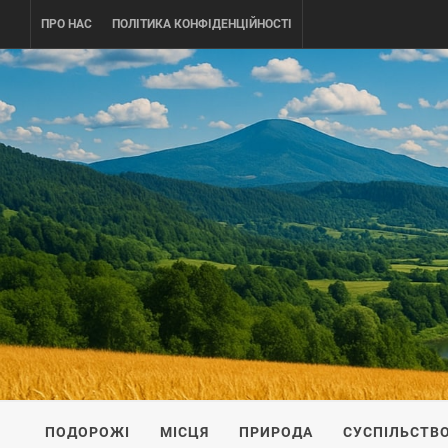
Skip
ПРО НАС
ПОЛІТИКА КОНФІДЕНЦІЙНОСТІ
to
content
UKRAINE-
ПОДОРОЖI ПО УКРАЇНІ
ПОДОРОЖІ
МІСЦЯ
ПРИРОДА
СУСПІЛЬСТВ