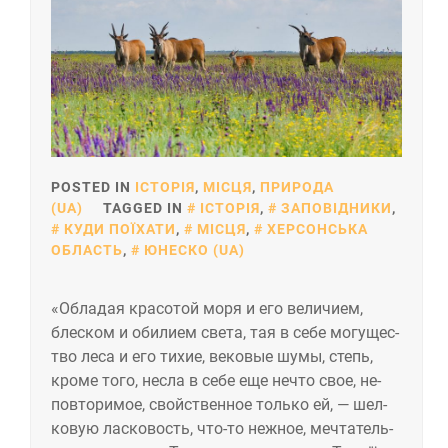
POSTED IN
ІСТОРІЯ
,
МІСЦЯ
,
ПРИРОДА
(UA)
TAGGED IN
ІСТОРІЯ
,
ЗАПОВІДНИКИ
,
КУДИ ПОЇХАТИ
,
МІСЦЯ
,
ХЕРСОНСЬКА
ОБЛАСТЬ
,
ЮНЕСКО (UA)
«Об­ла­дая кра­сотой мо­ря и его ве­личи­ем,
блес­ком и оби­ли­ем све­та, тая в се­бе мо­гущес­
тво ле­са и его ти­хие, ве­ковые шу­мы, степь,
кро­ме то­го, нес­ла в се­бе еще неч­то свое, не­
пов­то­римое, свой­ствен­ное толь­ко ей, — шел­
ко­вую лас­ко­вость, что-то неж­ное, меч­та­тель­