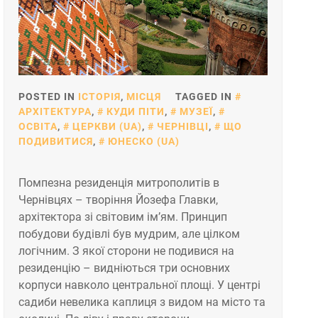
POSTED IN
ІСТОРІЯ
,
МІСЦЯ
TAGGED IN
АРХІТЕКТУРА
,
КУДИ ПІТИ
,
МУЗЕЇ
,
ОСВІТА
,
ЦЕРКВИ (UA)
,
ЧЕРНІВЦІ
,
ЩО
ПОДИВИТИСЯ
,
ЮНЕСКО (UA)
Помпезна резиденція митрополитів в
Чернівцях – творіння Йозефа Главки,
архітектора зі світовим ім’ям. Принцип
побудови будівлі був мудрим, але цілком
логічним. З якої сторони не подивися на
резиденцію – видніються три основних
корпуси навколо центральної площі. У центрі
садиби невелика каплиця з видом на місто та