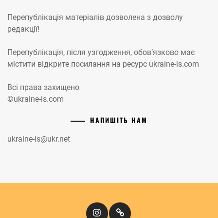
Перепублікація матеріалів дозволена з дозволу
редакції!
Перепублікація, після узгодження, обов’язково має
містити відкрите посилання на ресурс ukraine-is.com
Всі права захищено
©ukraine-is.com
НАПИШІТЬ НАМ
ukraine-is@ukr.net
Instagram
Кіномандри