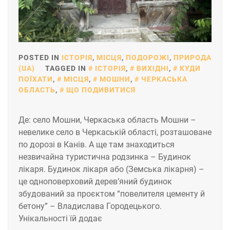
POSTED IN
ІСТОРІЯ
,
МІСЦЯ
,
ПОДОРОЖІ
,
ПРИРОДА
(UA)
TAGGED IN
ІСТОРІЯ
,
ВИХІДНІ
,
КУДИ
ПОЇХАТИ
,
МІСЦЯ
,
МОШНИ
,
ЧЕРКАСЬКА
ОБЛАСТЬ
,
ЩО ПОДИВИТИСЯ
Де: село Мошни, Черкаська область Мошни –
невелике село в Черкаській області, розташоване
по дорозі в Канів. А ще там знаходиться
незвичайна туристична родзинка – Будинок
лікаря. Будинок лікаря або (Земська лікарня) –
це одноповерховий дерев’яний будинок
збудований за проєктом “повелителя цементу й
бетону” – Владислава Городецького.
Унікальності їй додає