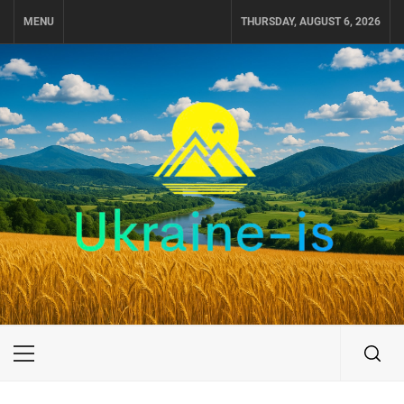
Skip
MENU
THURSDAY, AUGUST 6, 2026
to
content
UKRAINE-IS
ПОДОРОЖI ПО УКРАЇНІ
Primary
Menu