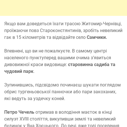
Якщо вам доведеться їхати трасою Житомир-Чернівці,
проїжаючи повз Староконстянтинів, зробіть невеликий
гак в 15 кілометрів та відвідайте село
Самчики.
Впевнені, що ви не пожалкуєте. В самому центрі
населеного пунктуперед вашими очима з’явиться
дивовижної краси видовище:
старовинна садиба та
чудовий парк
.
Зупинившись, підсвідомо починаєш шукати поглядом
обрис тургеньовської панночки або пари закоханих,
які ведуть за уздечку коней.
Петро Чечель
отримав в володіння маєток в кінці
силуэт ХVIII століття, викупивши землі та невеликий
будинок у Яна Хоєцького. До речі, вже тоді поселення