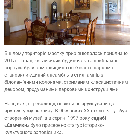
В цілому територія маєтку прирівнювалась приблизно
20 Га. Палац, китайський будиночок та прибрамні
корпуси були композиційно пов’язані з парком і
становили єдиний ансамбль в стилі ампір з
білокам’яними колонами, стриманим класицистичним
декором, продуманими парковими конструкціями.
На щастя, ні революції, ні війни не зруйнували цю
архітектурну перлину. В 90-х роках ХХ століття тут був
створений музей, а в серпні 1997 року
садибі
«Самчики»
було присвоєно статус історико-
культурного заповідника.