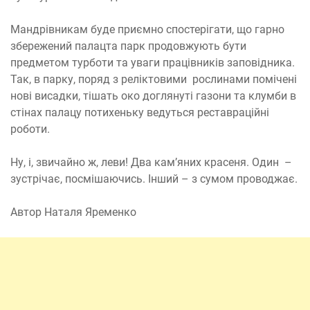
Мандрівникам буде приємно спостерігати, що гарно
збережений палацта парк продовжують бути
предметом турботи та уваги працівників заповідника.
Так, в парку, поряд з реліктовими рослинами помічені
нові висадки, тішать око доглянуті газони та клумби в
стінах палацу потихеньку ведуться реставраційні
роботи.
Ну, і, звичайно ж, леви! Два кам’яних красеня. Один –
зустрічає, посмішаючись. Інший – з сумом проводжає.
Автор Наталя Яременко