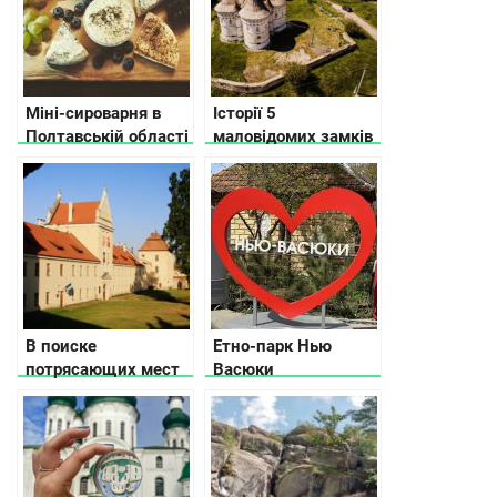
Міні-сироварня в
Історії 5
Полтавській області
маловідомих замків
з авторськими та
Хмельницької
еко-продуктами
області
В поиске
Етно-парк Нью
потрясающих мест
Васюки
Львовской области
– замки, дворцы и
усадьбы