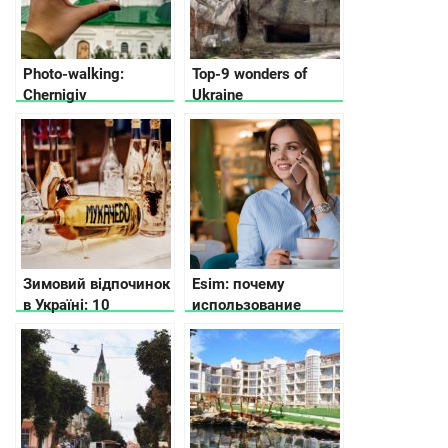
Photo-walking:
Top-9 wonders of
Chernigiv
Ukraine
Зимовий відпочинок
Esim: почему
в Україні: 10
использование
варіантів куди
стало популярным
поїхати