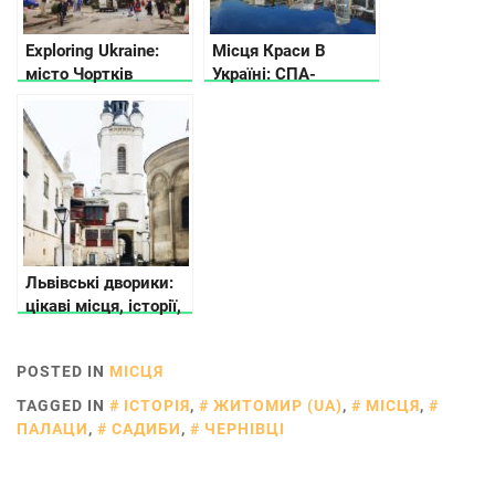
Exploring Ukraine:
Місця Краси В
місто Чортків
Україні: СПА-
курорти, термальні і
геотермальні
джерела, озера та
інші «молодильні»
пам’ятки
Львівські дворики:
цікаві місця, історії,
таємниці
POSTED IN
МІСЦЯ
TAGGED IN
ІСТОРІЯ
,
ЖИТОМИР (UA)
,
МІСЦЯ
,
ПАЛАЦИ
,
САДИБИ
,
ЧЕРНІВЦІ