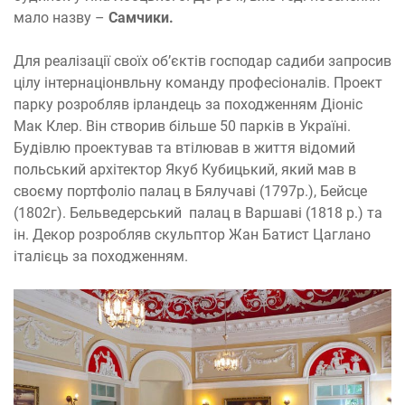
мало назву –
Самчики.
Для реалізації своїх об’єктів господар садиби запросив
цілу інтернаціонвльну команду професіоналів. Проект
парку розробляв ірландець за походженням Діоніс
Мак Клер. Він створив більше 50 парків в Україні.
Будівлю проектував та втілював в життя відомий
польський архітектор Якуб Кубицький, який мав в
своєму портфоліо палац в Бялучаві (1797р.), Бейсце
(1802г). Бельведерський палац в Варшаві (1818 р.) та
ін. Декор розробляв скульптор Жан Батист Цаглано
італієць за походженням.