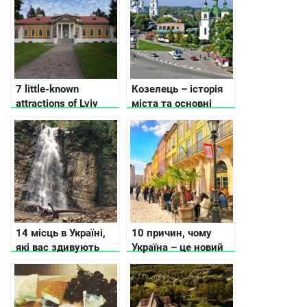
7 little-known
Козелець – історія
attractions of Lviv
міста та основні
пам’ятки
14 місць в Україні,
10 причин, чому
які вас здивують
Україна – це новий
туристичний тренд