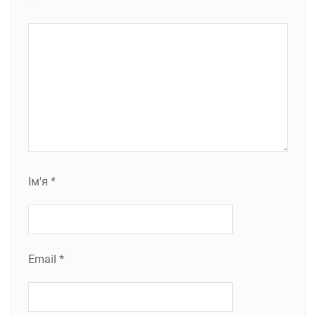
*
Ім'я
*
Email
*