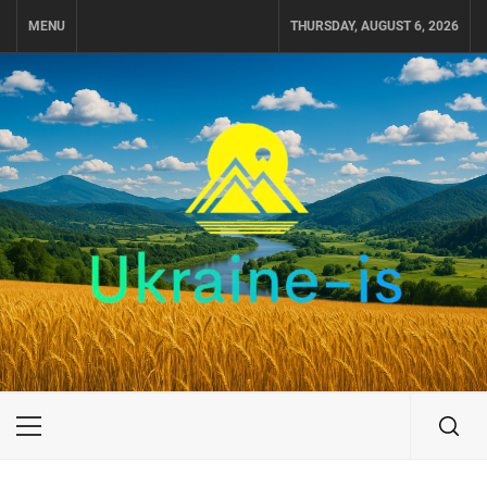
Skip
MENU
THURSDAY, AUGUST 6, 2026
to
content
UKRAINE-IS
ПОДОРОЖI ПО УКРАЇНІ
Primary
Menu