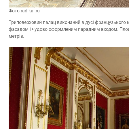
Фото radikal.ru
Триповерховий палац виконаний в дусі французького
фасадом і чудово оформленим парадним входом. Площа
метрів.