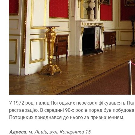
У 1972 році палац Потоцьких перекваліфікувався в Пала
реставрацію. В середині 90-х років поряд був побудова
Потоцьких приєднався до нього за призначенням.
Адреса
: м. Львів, вул. Коперника 15