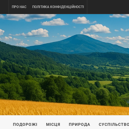
Skip
ПРО НАС
ПОЛІТИКА КОНФІДЕНЦІЙНОСТІ
to
content
UKRAINE-
ПОДОРОЖI ПО УКРАЇНІ
ПОДОРОЖІ
МІСЦЯ
ПРИРОДА
СУСПІЛЬСТВ