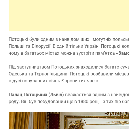
Потоцькі були одним з найвідоміших і могутніх польськи
Польщі та Білорусії. В одній тільки Україні Потоцькі во
чому в багатьох містах можна зустріти пам’ятка
«Замо
Під заступництвом Потоцьких знаходилися багато сучас
Одеська та Тернопільщина. Потоцькі розбавили місце
в дусі популярних віянь Європи тих часів.
Палац Потоцьких (Львів)
вважається одним з найвідом
роду. Він був побудований ще в 1880 році, і з тих пір б