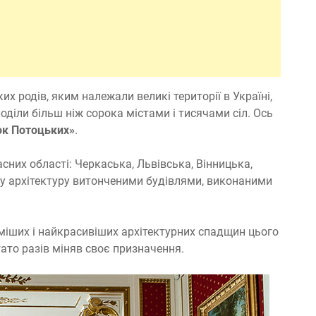
х родів, яким належали великі території в Україні,
лоділи більш ніж сорока містами і тисячами сіл. Ось
к Потоцьких»
.
них області: Черкаська, Львівська, Вінницька,
ву архітектуру витонченими будівлями, виконаними
іших і найкрасивіших архітектурних спадщин цього
агато разів міняв своє призначення.