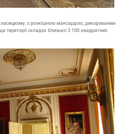
 класицизму, з розкішною мансардою, декорованим
 території складає близько 3 100 квадратних