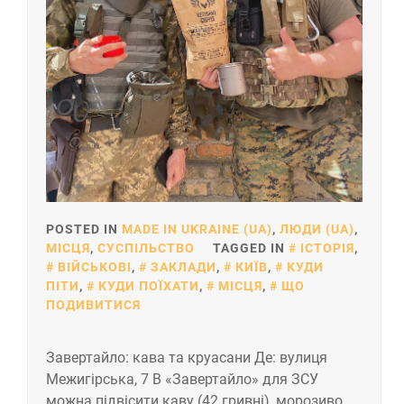
POSTED IN
MADE IN UKRAINE (UA)
,
ЛЮДИ (UA)
,
МІСЦЯ
,
СУСПІЛЬСТВО
TAGGED IN
ІСТОРІЯ
,
ВІЙСЬКОВІ
,
ЗАКЛАДИ
,
КИЇВ
,
КУДИ
ПІТИ
,
КУДИ ПОЇХАТИ
,
МІСЦЯ
,
ЩО
ПОДИВИТИСЯ
Завертайло: кава та круасани Де: вулиця
Межигірська, 7 В «Завертайло» для ЗСУ
можна підвісити каву (42 гривні), морозиво