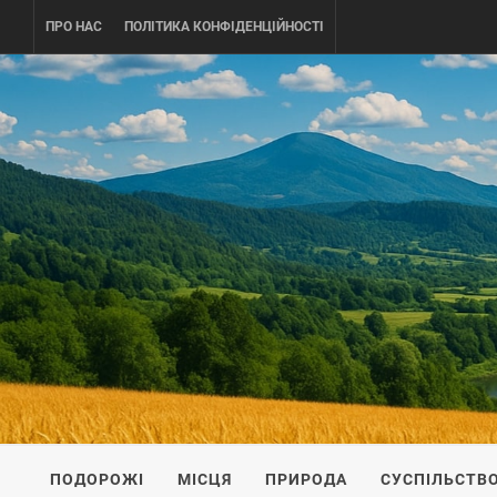
Skip
ПРО НАС
ПОЛІТИКА КОНФІДЕНЦІЙНОСТІ
to
content
UKRAINE-
ПОДОРОЖI ПО УКРАЇНІ
ПОДОРОЖІ
МІСЦЯ
ПРИРОДА
СУСПІЛЬСТВ