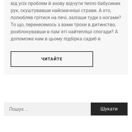
від усіх проблем й знову відчути тепло бабусиних
рук, скуштувавши найсмачніші страви. А хто,
полюбляв грітися на печі, залізши туди з ногами?
То що, перенесемось з вами трохи в дитинство,
розблокувавши в пам`яті найтепліші спогади? А
допоможе нам в цьому підбірка садиб в
ЧИТАЙТЕ
Пошук: