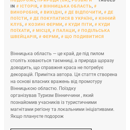
ПОДОРОЖІ
,
ПРИРОДА (UA)
,
РОЗВАГИ
TAGGED
IN
ІСТОРІЯ
,
ВІННИЦЬКА ОБЛАСТЬ
,
ВИНОРОБНЯ
,
ВИХІДНІ
,
ДЕ ВІДПОЧИТИ
,
ДЕ
ПОЇСТИ
,
ДЕ ПОКУПАТИСЯ В УКРАЇНІ
,
КІННИЙ
КЛУБ
,
КОЗИНІ ФЕРМИ
,
КУДИ ПІТИ
,
КУДИ
ПОЇХАТИ
,
МІСЦЯ
,
ПАЛАЦИ
,
ПОДІЛЬСЬКА
ШВЕЙЦАРІЯ
,
ФЕРМИ
,
ЩО ПОДИВИТИСЯ
Вінницька область — це край, де під пилом
століть ховаються таємниці, а природа щоразу
доводить, що справжня краса не потребує
декорацій. Примітка автора. Ця стаття створена
на основі власних вражень від промотуру
Вінницькою областю. Поїздку
організував Туризм Вінниччини , який
познайомив учасників із туристичними
магнітами регіону та локальними ініціативами.
Якщо плануєте подорож