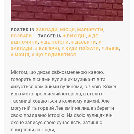
POSTED IN
ЗАКЛАДИ
,
МІСЦЯ
,
МАРШРУТИ
,
РОЗВАГИ
TAGGED IN
ВИХІДНІ
,
ДЕ
ВІДПОЧИТИ
,
ДЕ ПОЇСТИ
,
ДЕСЕРТИ
,
ЗАКЛАДИ
,
КАВ'ЯРНІ
,
КУДИ ПОЇХАТИ
,
ЛЬВІВ
,
МІСЦЯ
,
ЩО ПОДИВИТИСЯ
Містом, що дихає свіжозмеленою кавою,
говорить піснями вуличних музикантів та
хизується кам’яними вулицями, є Львів. Кожен
його метр просочений історією, а столітні
таємниці ховаються в кожному камені. Але
могутній та гордий Лев зміг не лише зберегти
свою прадавню історію. На своїх вулицях він
охоче записує свою сучасність, затишно
пригрівши заклади,