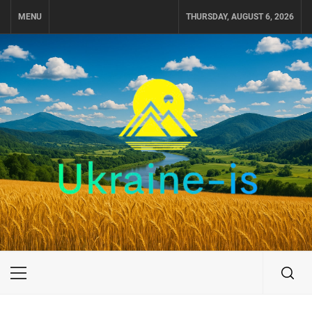
Skip
MENU
THURSDAY, AUGUST 6, 2026
to
content
UKRAINE-IS
ПОДОРОЖI ПО УКРАЇНІ
Primary
Menu