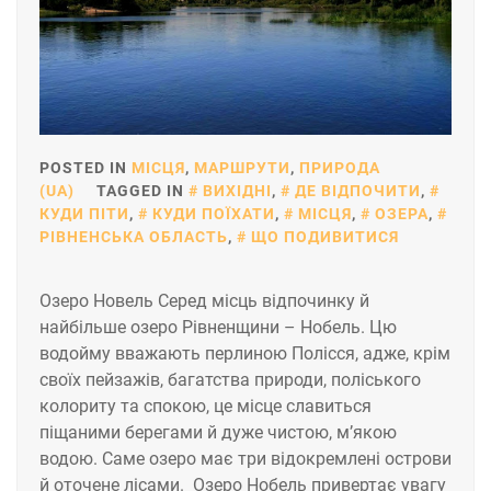
POSTED IN
МІСЦЯ
,
МАРШРУТИ
,
ПРИРОДА
(UA)
TAGGED IN
ВИХІДНІ
,
ДЕ ВІДПОЧИТИ
,
КУДИ ПІТИ
,
КУДИ ПОЇХАТИ
,
МІСЦЯ
,
ОЗЕРА
,
РІВНЕНСЬКА ОБЛАСТЬ
,
ЩО ПОДИВИТИСЯ
Озеро Новель Серед місць відпочинку й
найбільше озеро Рівненщини – Нобель. Цю
водойму вважають перлиною Полісся, адже, крім
своїх пейзажів, багатства природи, поліського
колориту та спокою, це місце славиться
піщаними берегами й дуже чистою, м’якою
водою. Саме озеро має три відокремлені острови
й оточене лісами. Озеро Нобель привертає увагу