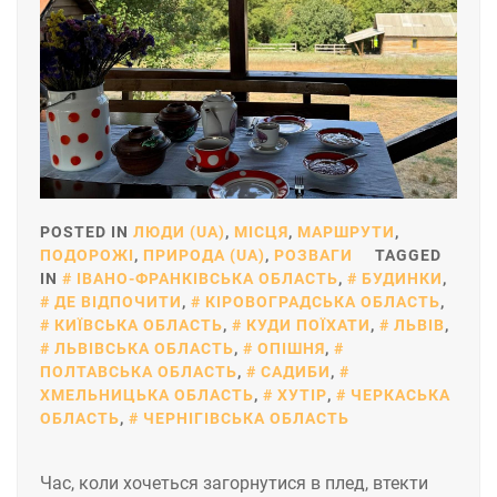
POSTED IN
ЛЮДИ (UA)
,
МІСЦЯ
,
МАРШРУТИ
,
ПОДОРОЖІ
,
ПРИРОДА (UA)
,
РОЗВАГИ
TAGGED
IN
ІВАНО-ФРАНКІВСЬКА ОБЛАСТЬ
,
БУДИНКИ
,
ДЕ ВІДПОЧИТИ
,
КІРОВОГРАДСЬКА ОБЛАСТЬ
,
КИЇВСЬКА ОБЛАСТЬ
,
КУДИ ПОЇХАТИ
,
ЛЬВІВ
,
ЛЬВІВСЬКА ОБЛАСТЬ
,
ОПІШНЯ
,
ПОЛТАВСЬКА ОБЛАСТЬ
,
САДИБИ
,
ХМЕЛЬНИЦЬКА ОБЛАСТЬ
,
ХУТІР
,
ЧЕРКАСЬКА
ОБЛАСТЬ
,
ЧЕРНІГІВСЬКА ОБЛАСТЬ
Час, коли хочеться загорнутися в плед, втекти