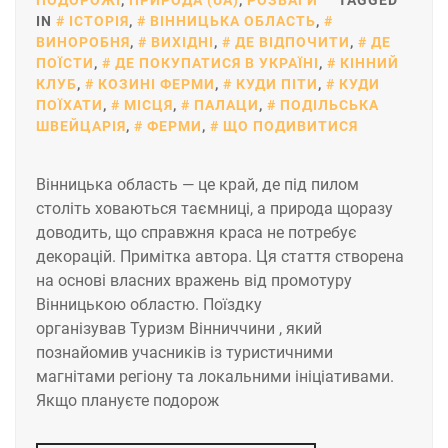
ПОДОРОЖІ
,
ПРИРОДА (UA)
,
РОЗВАГИ
TAGGED
IN
ІСТОРІЯ
,
ВІННИЦЬКА ОБЛАСТЬ
,
ВИНОРОБНЯ
,
ВИХІДНІ
,
ДЕ ВІДПОЧИТИ
,
ДЕ
ПОЇСТИ
,
ДЕ ПОКУПАТИСЯ В УКРАЇНІ
,
КІННИЙ
КЛУБ
,
КОЗИНІ ФЕРМИ
,
КУДИ ПІТИ
,
КУДИ
ПОЇХАТИ
,
МІСЦЯ
,
ПАЛАЦИ
,
ПОДІЛЬСЬКА
ШВЕЙЦАРІЯ
,
ФЕРМИ
,
ЩО ПОДИВИТИСЯ
Вінницька область — це край, де під пилом
століть ховаються таємниці, а природа щоразу
доводить, що справжня краса не потребує
декорацій. Примітка автора. Ця стаття створена
на основі власних вражень від промотуру
Вінницькою областю. Поїздку
організував Туризм Вінниччини , який
познайомив учасників із туристичними
магнітами регіону та локальними ініціативами.
Якщо плануєте подорож