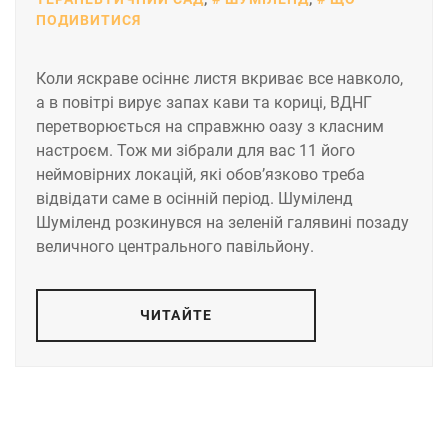
ПОДИВИТИСЯ
Коли яскраве осіннє листя вкриває все навколо,
а в повітрі вирує запах кави та кориці, ВДНГ
перетворюється на справжню оазу з класним
настроєм. Тож ми зібрали для вас 11 його
неймовірних локацій, які обов’язково треба
відвідати саме в осінній період. Шуміленд
Шуміленд розкинувся на зеленій галявині позаду
величного центрального павільйону.
ЧИТАЙТЕ