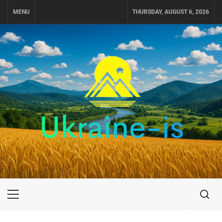
Skip
MENU
THURSDAY, AUGUST 6, 2026
to
content
UKRAINE-IS
ПОДОРОЖI ПО УКРАЇНІ
Primary
Menu