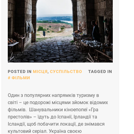
POSTED IN
МІСЦЯ
,
СУСПІЛЬСТВО
TAGGED IN
ФІЛЬМИ
Один з популярних напрямків туризму в
світі – це подорожі місцями зйомок відомих
фільмів. Шанувальники кіноепопеї «Гра
престолів» – їдуть до Іспанії, Ірландії та
Ісландії, щоб побачити локації, де знімався
культовий серіал. Україна своєю