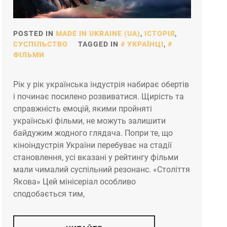
POSTED IN
MADE IN UKRAINE (UA)
,
ІСТОРІЯ
,
СУСПІЛЬСТВО
TAGGED IN
УКРАЇНЦІ
,
ФІЛЬМИ
Рік у рік українська індустрія набирає обертів
і починає посилено розвиватися. Щирість та
справжність емоцій, якими пройняті
українські фільми, не можуть залишити
байдужим жодного глядача. Попри те, що
кіноіндустрія України перебуває на стадії
становлення, усі вказані у рейтингу фільми
мали чималий суспільний резонанс. «Століття
Яĸова» Цей мінісеріал особливо
сподобається тим,