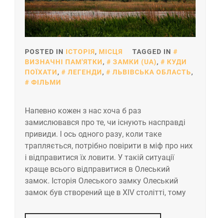
POSTED IN
ІСТОРІЯ
,
МІСЦЯ
TAGGED IN
ВИЗНАЧНІ ПАМ'ЯТКИ
,
ЗАМКИ (UA)
,
КУДИ
ПОЇХАТИ
,
ЛЕГЕНДИ
,
ЛЬВІВСЬКА ОБЛАСТЬ
,
ФІЛЬМИ
Напевно кожен з нас хоча б раз
замислювався про те, чи існують насправді
привиди. І ось одного разу, коли таке
трапляється, потрібно повірити в міф про них
і відправитися їх ловити. У такій ситуації
краще всього відправитися в Олеський
замок. Історія Олеського замку Олеський
замок був створений ще в XIV столітті, тому