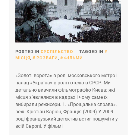
POSTED IN
СУСПІЛЬСТВО
TAGGED IN
МІСЦЯ
,
РОЗВАГИ
,
ФІЛЬМИ
«Золоті ворота» в ролі московського метро і
палац «Україна» в ролі готелю в СРСР. Ми
детально вивчили фільмографію Києва: які
місця з’являлися в кадрах і чому саме їх
вибирали режисери. 1. «Прощальна справа»,
реж. Крістіан Каріон, Франція (2009) У 2009
році французький детектив встиг пошуміти у
всій Європі. У фільмі