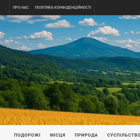
Skip
ПРО НАС
ПОЛІТИКА КОНФІДЕНЦІЙНОСТІ
to
content
UKRAINE-
ПОДОРОЖI ПО УКРАЇНІ
ПОДОРОЖІ
МІСЦЯ
ПРИРОДА
СУСПІЛЬСТВ