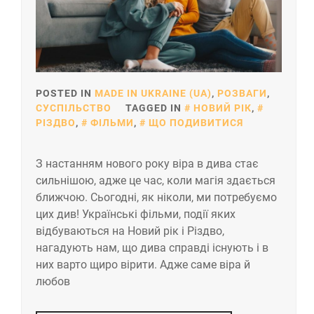
POSTED IN
MADE IN UKRAINE (UA)
,
РОЗВАГИ
,
СУСПІЛЬСТВО
TAGGED IN
НОВИЙ РІК
,
РІЗДВО
,
ФІЛЬМИ
,
ЩО ПОДИВИТИСЯ
З настанням нового року віра в дива стає
сильнішою, адже це час, коли магія здається
ближчою. Сьогодні, як ніколи, ми потребуємо
цих див! Українські фільми, події яких
відбуваються на Новий рік і Різдво,
нагадують нам, що дива справді існують і в
них варто щиро вірити. Адже саме віра й
любов