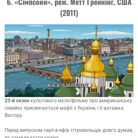
6. «Сімпсони», реж. Метт Грейнінг, США
(2011)
23-й сезон
культового мультфільму про американську
сімейку присвячується мафії з України, і її ватажка
Віктору.
Перед випуском серії в ефір тітровальщік довго думав,
як саме вказати країну.