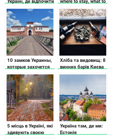
Україні, де відпочити
where to stay, what to
в Україні, крім
see
Карпат
10 замков Украины,
Хліба та видовищ: 8
которые захочется
винних барів Києва
увидеть снова
5 місць в Україні, які
Україна там, де ми:
здивують своєю
Естонія
історією та красою