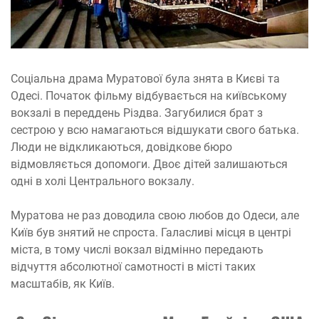
Соціальна драма Муратової була знята в Києві та
Одесі. Початок фільму відбувається на київському
вокзалі в переддень Різдва. Загубилися брат з
сестрою у всю намагаються відшукати свого батька.
Люди не відкликаються, довідкове бюро
відмовляється допомоги. Двоє дітей залишаються
одні в холі Центрального вокзалу.
Муратова не раз доводила свою любов до Одеси, але
Київ був знятий не спроста. Галасливі місця в центрі
міста, в тому числі вокзал відмінно передають
відчуття абсолютної самотності в місті таких
масштабів, як Київ.