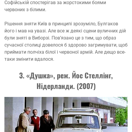
Софійській спостерігав за жорстокими боями
червоних з білими.
Рішення зняти Київ в принципі зрозуміло, Булгаков
його і мав на увазі. Але все ж деякі сцени вуличних дій
були зняті в Виборзі. Пов’язано це з тим, що образ
сучасної столиці довелося б здорово загримувати, щоб
приймати полчіха білої і червоної армій. Але дещо все-
таки змінити вдалося.
3. «Душка», реж. Йос Стеллінг,
Нідерланди. (2007)