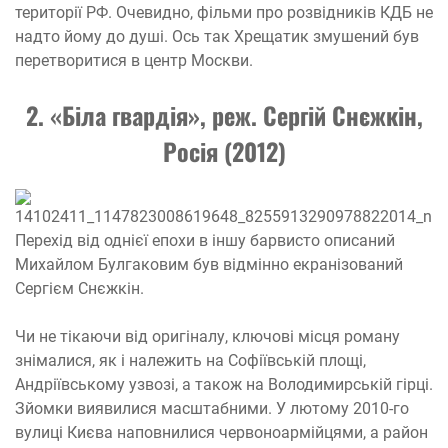
території РФ. Очевидно, фільми про розвідників КДБ не
надто йому до душі. Ось так Хрещатик змушений був
перетворитися в центр Москви.
2. «Біла гвардія», реж. Сергій Снєжкін,
Росія (2012)
Перехід від однієї епохи в іншу барвисто описаний
Михайлом Булгаковим був відмінно екранізований
Сергієм Снєжкін.
Чи не тікаючи від оригіналу, ключові місця роману
знімалися, як і належить на Софіївській площі,
Андріївському узвозі, а також на Володимирській гірці.
Зйомки виявилися масштабними. У лютому 2010-го
вулиці Києва наповнилися червоноармійцями, а район