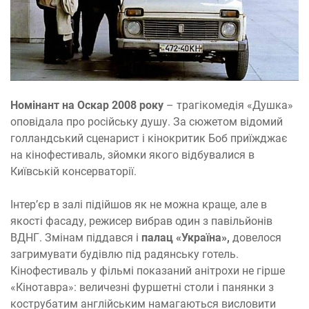
Номінант на Оскар 2008 року
– трагікомедія «Душка»
оповідала про російську душу. За сюжетом відомий
голландський сценарист і кінокритик Боб приїжджає
на кінофестиваль, зйомки якого відбувалися в
Київській консерваторії.
Інтер’єр в залі підійшов як не можна краще, але в
якості фасаду, режисер вибрав один з павільйонів
ВДНГ. Змінам піддався і
палац «Україна»,
довелося
загримувати будівлю під радянську готель.
Кінофестиваль у фільмі показаний анітрохи не гірше
«Кінотавра»: величезні фуршетні столи і панянки з
кострубатим англійським намагаються висловити