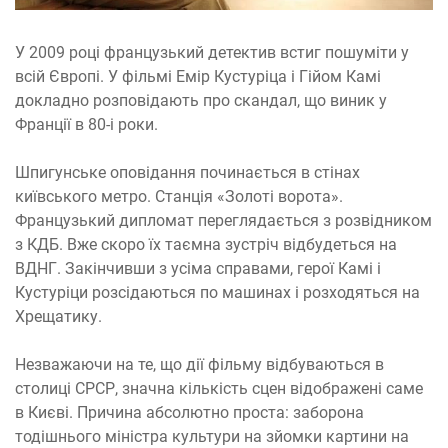
У 2009 році французький детектив встиг пошуміти у
всій Європі. У фільмі Емір Кустуріца і Гійом Камі
докладно розповідають про скандал, що виник у
Франції в 80-і роки.
Шпигунське оповідання починається в стінах
київського метро. Станція «Золоті ворота».
Французький дипломат переглядається з розвідником
з КДБ. Вже скоро їх таємна зустріч відбудеться на
ВДНГ. Закінчивши з усіма справами, герої Камі і
Кустуріци розсідаються по машинах і розходяться на
Хрещатику.
Незважаючи на те, що дії фільму відбуваються в
столиці СРСР, значна кількість сцен відображені саме
в Києві. Причина абсолютно проста: заборона
тодішнього міністра культури на зйомки картини на