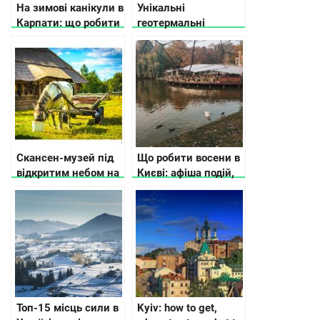
На зимові канікули в
Унікальні
Карпати: що робити
геотермальні
аквапарки в Україні
Скансен-музей під
Що робити восени в
відкритим небом на
Києві: афіша подій,
Волині
ідеї і рекомендації
Топ-15 місць сили в
Kyiv: how to get,