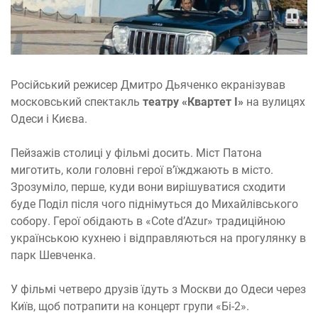
Російський режисер Дмитро Дьяченко екранізував
московський спектакль
театру «Квартет І»
на вулицях
Одеси і Києва.
Пейзажів столиці у фільмі досить. Міст Патона
миготить, коли головні герої в’їжджають в місто.
Зрозуміло, перше, куди вони вирішуватися сходити
буде Поділ після чого піднімуться до Михайлівського
собору. Герої обідають в «Cote d’Azur» традиційною
українською кухнею і відправляються на прогулянку в
парк Шевченка.
У фільмі четверо друзів їдуть з Москви до Одеси через
Київ, щоб потрапити на концерт групи «Бі-2».