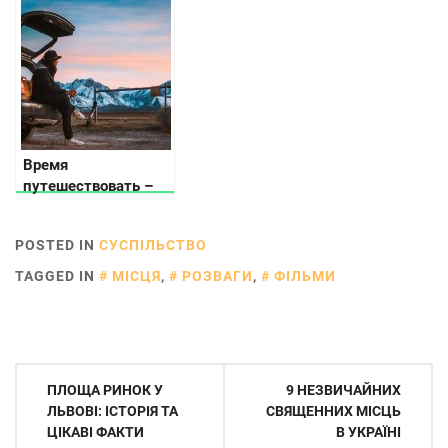
Время
путешествовать –
какой автомобиль
выбрать?
POSTED IN
СУСПІЛЬСТВО
TAGGED IN
МІСЦЯ
,
РОЗВАГИ
,
ФІЛЬМИ
Навігація
ПЛОЩА РИНОК У
9 НЕЗВИЧАЙНИХ
записів
ЛЬВОВІ: ІСТОРІЯ ТА
СВЯЩЕННИХ МІСЦЬ
ЦІКАВІ ФАКТИ
В УКРАЇНІ