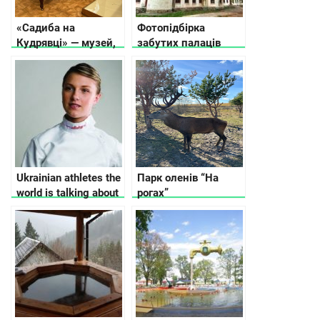
«Садиба на
Фотопідбірка
Кудрявці» — музей,
забутих палаців
якого не повинно
України
було бути
Ukrainian athletes the
Парк оленів “На
world is talking about
рогах”