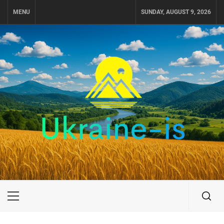
Skip
MENU
SUNDAY, AUGUST 9, 2026
to
content
UKRAINE-IS
ПОДОРОЖI ПО УКРАЇНІ
Primary
Menu