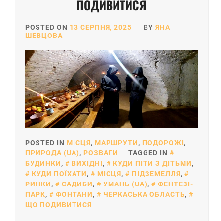
ПОДИВИТИСЯ
POSTED ON
13 СЕРПНЯ, 2025
BY
ЯНА
ШЕВЦОВА
POSTED IN
МІСЦЯ
,
МАРШРУТИ
,
ПОДОРОЖІ
,
ПРИРОДА (UA)
,
РОЗВАГИ
TAGGED IN
БУДИНКИ
,
ВИХІДНІ
,
КУДИ ПІТИ З ДІТЬМИ
,
КУДИ ПОЇХАТИ
,
МІСЦЯ
,
ПІДЗЕМЕЛЛЯ
,
РИНКИ
,
САДИБИ
,
УМАНЬ (UA)
,
ФЕНТЕЗІ-
ПАРК
,
ФОНТАНИ
,
ЧЕРКАСЬКА ОБЛАСТЬ
,
ЩО ПОДИВИТИСЯ