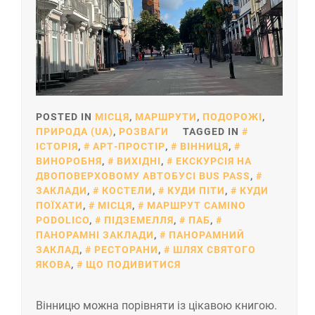
POSTED IN
МІСЦЯ
,
МАРШРУТИ
,
ПОДОРОЖІ
,
ПРИРОДА (UA)
,
РОЗВАГИ
TAGGED IN
ІСТОРІЯ
,
АРТ-ПРОСТІР
,
ВІННИЦЯ
,
ВИНОРОБНЯ
,
ВИХІДНІ
,
ЕКСКУРСІЯ НА
ДВОПОВЕРХОВОМУ АВТОБУСІ BUS PASS
,
ЗАКЛАДИ
,
КОСТЕЛИ
,
КУДИ ПІТИ
,
КУДИ
ПОЇХАТИ
,
МІСЦЯ
,
МАРШРУТ CAMINO
PODOLICO
,
ПІДЗЕМЕЛЛЯ
,
ПАБ
,
ПАНОРАМНІ ЗАКЛАДИ
,
ПАНОРАМНИЙ
ЗАКЛАД
,
РЕСТОРАНИ
,
ШЛЯХ СВЯТОГО
ЯКОВА
,
ЩО ПОДИВИТИСЯ
Вінницю можна порівняти із цікавою книгою.