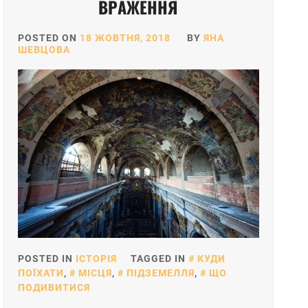
ВРАЖЕННЯ
POSTED ON
18 ЖОВТНЯ, 2018
BY
ЯНА
ШЕВЦОВА
POSTED IN
ІСТОРІЯ
TAGGED IN
КУДИ
ПОЇХАТИ
,
МІСЦЯ
,
ПІДЗЕМЕЛЛЯ
,
ЩО
ПОДИВИТИСЯ