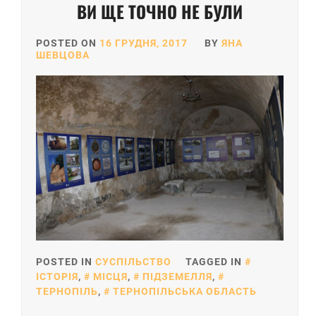
ВИ ЩЕ ТОЧНО НЕ БУЛИ
POSTED ON
16 ГРУДНЯ, 2017
BY
ЯНА
ШЕВЦОВА
POSTED IN
СУСПІЛЬСТВО
TAGGED IN
ІСТОРІЯ
,
МІСЦЯ
,
ПІДЗЕМЕЛЛЯ
,
ТЕРНОПІЛЬ
,
ТЕРНОПІЛЬСЬКА ОБЛАСТЬ