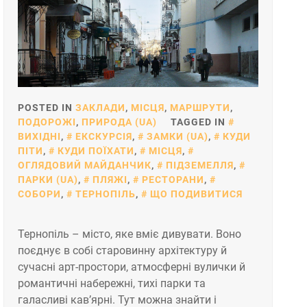
POSTED IN
ЗАКЛАДИ
,
МІСЦЯ
,
МАРШРУТИ
,
ПОДОРОЖІ
,
ПРИРОДА (UA)
TAGGED IN
ВИХІДНІ
,
ЕКСКУРСІЯ
,
ЗАМКИ (UA)
,
КУДИ
ПІТИ
,
КУДИ ПОЇХАТИ
,
МІСЦЯ
,
ОГЛЯДОВИЙ МАЙДАНЧИК
,
ПІДЗЕМЕЛЛЯ
,
ПАРКИ (UA)
,
ПЛЯЖІ
,
РЕСТОРАНИ
,
СОБОРИ
,
ТЕРНОПІЛЬ
,
ЩО ПОДИВИТИСЯ
Тернопіль – місто, яке вміє дивувати. Воно
поєднує в собі старовинну архітектуру й
сучасні арт-простори, атмосферні вулички й
романтичні набережні, тихі парки та
галасливі кав’ярні. Тут можна знайти і