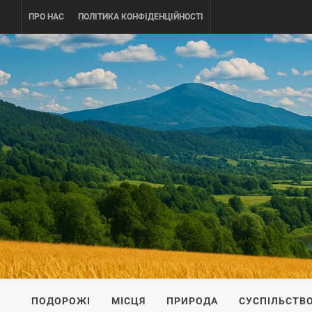
Skip
ПРО НАС
ПОЛІТИКА КОНФІДЕНЦІЙНОСТІ
to
content
UKRAINE-
ПОДОРОЖI ПО УКРАЇНІ
ПОДОРОЖІ
МІСЦЯ
ПРИРОДА
СУСПІЛЬСТВ