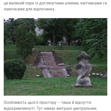
це великий парк із доглянутими алеями, квітниками та
лавочками для відпочинку.
Особливість цього простору – тиша й відчуття
відокремленості. Тут немає метушні центральних