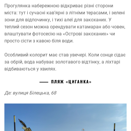
Прогулянка набережною відкриває різні сторони
міста: тут і сучасні кав’ярні з літніми терасами, і зелені
зони для відпочинку, і тихі алеї для закоханих. У
теплий сезон можна орендувати катамаран або човен,
влаштувати фотосесію на «Острові закоханих» чи
просто сісти з кавою біля води.
Особливий колорит має став увечері. Коли сонце сідає
за обрій, вода набуває золотавого відтінку, а ліхтарі
відбиваються у хвилях.
ПЛЯЖ «ЦИГАНКА»
Де: вулиця Білецька, 68