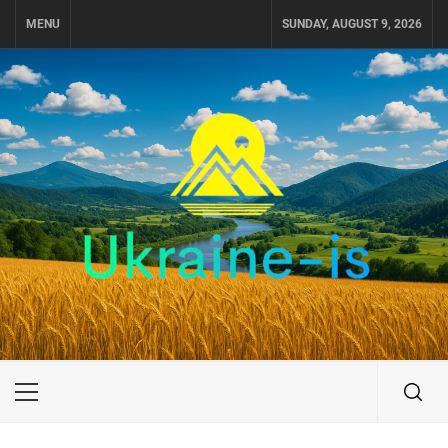
Skip
MENU
SUNDAY, AUGUST 9, 2026
to
content
UKRAINE-IS
ПОДОРОЖI ПО УКРАЇНІ
Primary
Menu