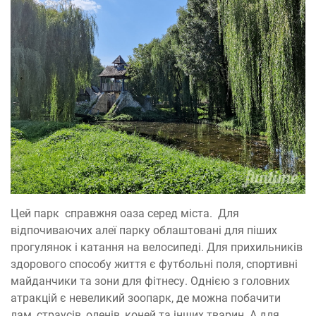
Цей парк справжня оаза серед міста. Для
відпочиваючих алеї парку облаштовані для піших
прогулянок і катання на велосипеді. Для прихильників
здорового способу життя є футбольні поля, спортивні
майданчики та зони для фітнесу. Однією з головних
атракцій є невеликий зоопарк, де можна побачити
лам, страусів, оленів, коней та інших тварин. А для