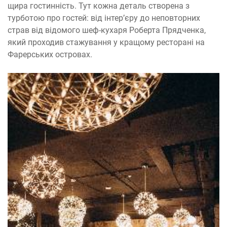
щира гостинність. Тут кожна деталь створена з
турботою про гостей: від інтер’єру до неповторних
страв від відомого шеф-кухаря Роберта Прядченка,
який проходив стажування у кращому ресторані на
Фарерських островах.