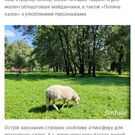
малечі облаштовані майданчики, а також «Поляна
казок» з улюбленими персонажами.
Острів закоханих створює особливу атмосферу для
прогулянок удвох. А у теплу пору року багато людей