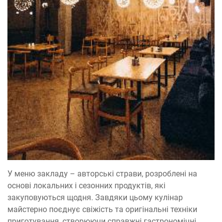
У меню закладу – авторські страви, розроблені на
основі локальних і сезонних продуктів, які
закуповуються щодня. Завдяки цьому кулінар
майстерно поєднує свіжість та оригінальні техніки
приготування, створюючи справжні гастрономічні