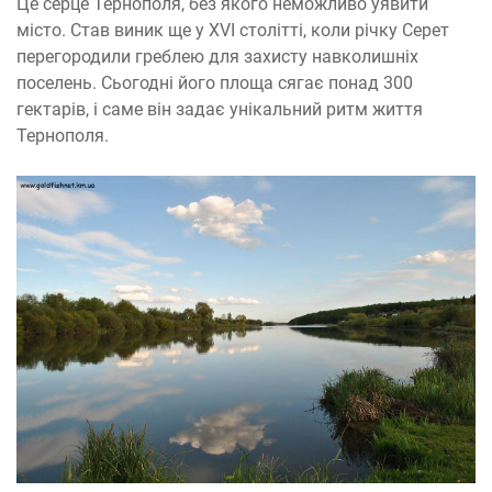
Це серце Тернополя, без якого неможливо уявити
місто. Став виник ще у XVI столітті, коли річку Серет
перегородили греблею для захисту навколишніх
поселень. Сьогодні його площа сягає понад 300
гектарів, і саме він задає унікальний ритм життя
Тернополя.