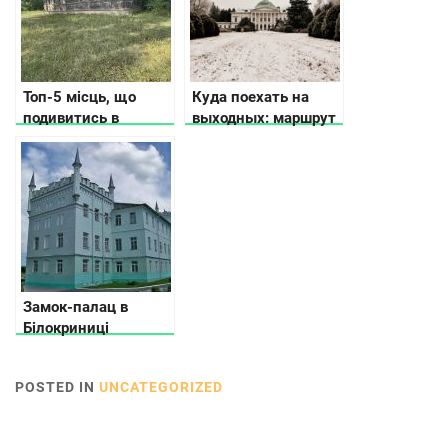
другие
«молодильные»
достопримечательности
Топ-5 місць, що
Куда поехать на
подивитись в
выходных: маршрут
Мошнах?
для
самостоятельного
путешествия по
Черниговской
области
Замок-палац в
Білокриниці
POSTED IN
UNCATEGORIZED