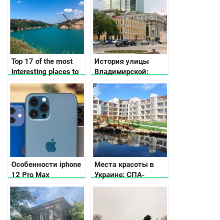
Top 17 of the most
История улицы
interesting places to
Владимирской:
visit in Kirovohrad
места интересные
region.
факты
Особенности iphone
Места красоты в
12 Pro Max
Украине: СПА-
курорты,
термальные и
геотермальные
источники, озера и