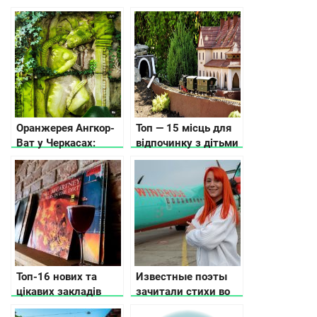
Оранжерея Ангкор-
Топ — 15 місць для
Ват у Черкасах:
відпочинку з дітьми
тропічна екзотика,
в Карпатах, куди
яка надихає
піти, що подивитись
Топ-16 нових та
Известные поэты
цікавих закладів
зачитали стихи во
Львова
время рейсов