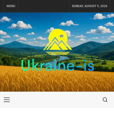
Skip
MENU
SUNDAY, AUGUST 9, 2026
to
content
UKRAINE-IS
ПУТЕШЕСТВИЕ ПО УКРАИНЕ
Primary
Menu