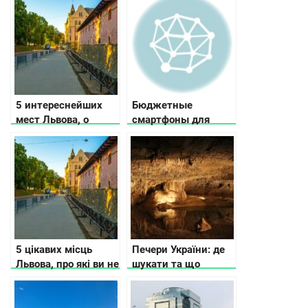
авиакомпании
WINDROSE
5 интереснейших
Бюджетные
мест Львова, о
смартфоны для
которых не
детей: как выбрать
расскажут
безопасную и
путеводители
функциональную
модель
5 цікавих місць
Печери України: де
Львова, про які ви не
шукати та що
дізнаєтесь з
потрібно знати
путівників