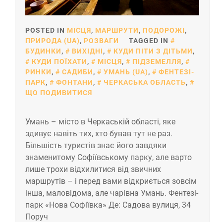
POSTED IN
МІСЦЯ
,
МАРШРУТИ
,
ПОДОРОЖІ
,
ПРИРОДА (UA)
,
РОЗВАГИ
TAGGED IN
БУДИНКИ
,
ВИХІДНІ
,
КУДИ ПІТИ З ДІТЬМИ
,
КУДИ ПОЇХАТИ
,
МІСЦЯ
,
ПІДЗЕМЕЛЛЯ
,
РИНКИ
,
САДИБИ
,
УМАНЬ (UA)
,
ФЕНТЕЗІ-
ПАРК
,
ФОНТАНИ
,
ЧЕРКАСЬКА ОБЛАСТЬ
,
ЩО ПОДИВИТИСЯ
Умань – місто в Черкаській області, яке
здивує навіть тих, хто бував тут не раз.
Більшість туристів знає його завдяки
знаменитому Софіївському парку, але варто
лише трохи відхилитися від звичних
маршрутів – і перед вами відкриється зовсім
інша, маловідома, але чарівна Умань. Фентезі-
парк «Нова Софіївка» Де: Садова вулиця, 34
Поруч