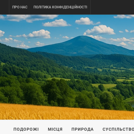
Skip
ПРО НАС
ПОЛІТИКА КОНФІДЕНЦІЙНОСТІ
to
content
UKRAINE-
ПОДОРОЖI ПО УКРАЇНІ
ПОДОРОЖІ
МІСЦЯ
ПРИРОДА
СУСПІЛЬСТВ