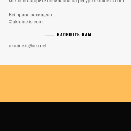
містити відкрите посилання на ресурс ukraine-is.com
Всі права захищено
©ukraine-is.com
НАПИШІТЬ НАМ
ukraine-is@ukr.net