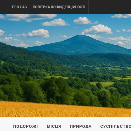
Skip
ПРО НАС
ПОЛІТИКА КОНФІДЕНЦІЙНОСТІ
to
content
UKRAINE-
ПОДОРОЖI ПО УКРАЇНІ
ПОДОРОЖІ
МІСЦЯ
ПРИРОДА
СУСПІЛЬСТВ