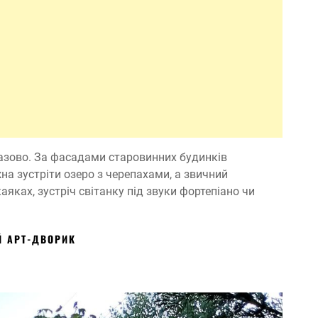
разово. За фасадами старовинних будинків
на зустріти озеро з черепахами, а звичний
яках, зустріч світанку під звуки фортепіано чи
Й АРТ-ДВОРИК