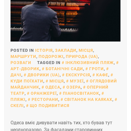
POSTED IN
ІСТОРІЯ
,
ЗАКЛАДИ
,
МІСЦЯ
,
МАРШРУТИ
,
ПОДОРОЖІ
,
ПРИРОДА (UA)
,
РОЗВАГИ
TAGGED IN
ІНКЛЮЗИВНИЙ ПЛЯЖ
,
АРТ-ДВОРИК
,
БОТАНІЧНІ САДИ
,
ГРОТИ
,
ДАЧІ
,
ДВОРИКИ (UA)
,
ЕКСКУРСІЯ
,
КАФЕ
,
КУДИ ПОЇХАТИ
,
МІСЦЯ
,
МУЗЕЇ
,
ОГЛЯДОВИЙ
МАЙДАНЧИК
,
ОДЕСА
,
ОЗЕРА
,
ОПЕРНИЙ
ТЕАТР
,
ОРАНЖЕРЕЇ
,
ПІАНОСВІТАНОК
,
ПЛЯЖІ
,
РЕСТОРАНИ
,
СВІТАНОК НА КАЯКАХ
,
СКЕЛІ
,
ЩО ПОДИВИТИСЯ
Одеса вміє дивувати навіть тих, хто бував тут
неодноразово. За фасадами старовинних