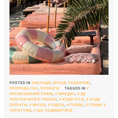
POSTED IN
ЗАКЛАДИ
,
МІСЦЯ
,
ПОДОРОЖІ
,
ПРИРОДА (UA)
,
РОЗВАГИ
TAGGED IN
ІНКЛЮЗИВНИЙ ПЛЯЖ
,
ВИХІДНІ
,
ДЕ
ПОКУПАТИСЯ В УКРАЇНІ
,
КУДИ ПІТИ
,
КУДИ
ПОЇХАТИ
,
МІСЦЯ
,
ОДЕСА
,
ПЛЯЖІ
,
ПЛЯЖІ З
УКРИТТЯМ
,
ЩО ПОДИВИТИСЯ