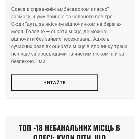
Одеса є справжнім амбасадором класної
засмаги, шуму прибою та солоного повітря.
Сюди їдуть за якісним відпочинком на берегах
моря. Головне — обрати місце, де можна
відпочити без зайвих переживань. Адже в
сучасних реаліях обирати місце відпочинку треба
не лише за краєвидами та чистим піском, а й за
безпекою. І ми
ЧИТАЙТЕ
ТОП -18 НЕБАНАЛЬНИХ МІСЦЬ В
ОДЕСІ: КУДИ ПІТИ, ЩО