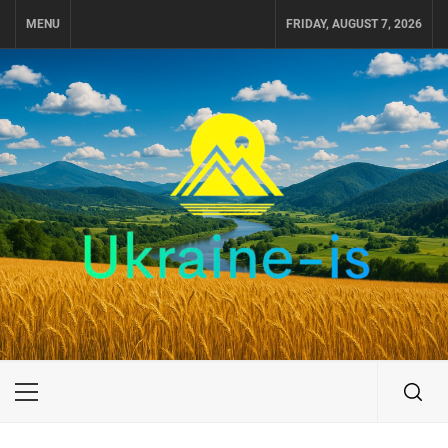
Skip
MENU
FRIDAY, AUGUST 7, 2026
to
content
UKRAINE-IS
ПОДОРОЖI ПО УКРАЇНІ
Primary
Menu