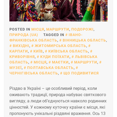
POSTED IN
МІСЦЯ
,
МАРШРУТИ
,
ПОДОРОЖІ
,
ПРИРОДА (UA)
TAGGED IN
ІВАНО-
ФРАНКІВСЬКА ОБЛАСТЬ
,
ВІННИЦЬКА ОБЛАСТЬ
,
ВИХІДНІ
,
ЖИТОМИРСЬКА ОБЛАСТЬ
,
КАРПАТИ
,
КИЇВ
,
КИЇВСЬКА ОБЛАСТЬ
,
КРИВОРІВНЯ
,
КУДИ ПОЇХАТИ
,
ЛЬВІВСЬКА
ОБЛАСТЬ
,
МІСЦЯ
,
МАЄТКИ
,
МАРШРУТИ
,
МУЗЕЇ
,
ПОЛТАВСЬКА ОБЛАСТЬ
,
ЧЕРНІГІВСЬКА ОБЛАСТЬ
,
ЩО ПОДИВИТИСЯ
Різдво в Україні – це особливий період, коли
оживають традиції, природа набуває святкового
вигляду, а люди об’єднуються навколо родинних
цінностей. У кожному куточку країни є місця, які
пропонують унікальні різдвяні враження. Ось 13