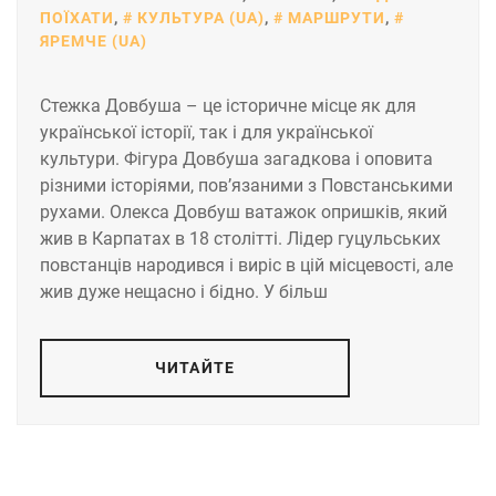
ПОЇХАТИ
,
КУЛЬТУРА (UA)
,
МАРШРУТИ
,
ЯРЕМЧЕ (UA)
Стежка Довбуша – це історичне місце як для
української історії, так і для української
культури. Фігура Довбуша загадкова і оповита
різними історіями, пов’язаними з Повстанськими
рухами. Олекса Довбуш ватажок опришків, який
жив в Карпатах в 18 столітті. Лідер гуцульських
повстанців народився і виріс в цій місцевості, але
жив дуже нещасно і бідно. У більш
ЧИТАЙТЕ