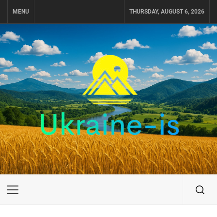
Skip
MENU
THURSDAY, AUGUST 6, 2026
to
content
UKRAINE-IS
ПОДОРОЖI ПО УКРАЇНІ
Primary
Menu