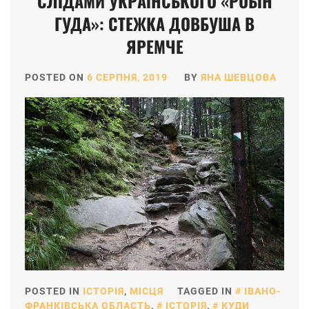
СЛІДАМИ УКРАЇНСЬКОГО «РОБІН
ГУДА»: СТЕЖКА ДОВБУША В
ЯРЕМЧЕ
POSTED ON
6 СЕРПНЯ, 2019
BY
ЯНА ШЕВЦОВА
POSTED IN
ІСТОРІЯ
,
МІСЦЯ
TAGGED IN
ІВАНО-
ФРАНКІВСЬКА ОБЛАСТЬ
,
ІСТОРІЯ
,
КУДИ