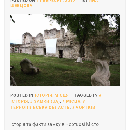
POSTED ON
11 ВЕРЕСНЯ, 2017
BY
ЯНА
ШЕВЦОВА
POSTED IN
ІСТОРІЯ
,
МІСЦЯ
TAGGED IN
ІСТОРІЯ
,
ЗАМКИ (UA)
,
МІСЦЯ
,
ТЕРНОПІЛЬСЬКА ОБЛАСТЬ
,
ЧОРТКІВ
Історія та факти замку в Чорткові Місто