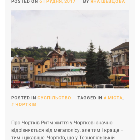
POSTED ON
6 ГРУДНЯ, 2017
BY
ЯНА ШЕВЦОВА
POSTED IN
СУСПІЛЬСТВО
TAGGED IN
МІСТА
,
ЧОРТКІВ
Про Чортків Ритм життя у Чорткові значно
відрізняється від мегаполісу, але тим і краще –
тим і цікавіше. ЧорткІв, що у Тернопільській