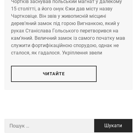
Чортків заснував польський магнат у далекому
15 столітті, а його онук Єжи дав місту назву
Чартковіце. Він звів у живописній місцині
дерев’яний замок під горою Вигнанкою, який у
руках Станіслава Гольського перетворився на
кам’яний. Величний замок із самого початку мав
служити фортифікаційною спорудою, однак не
сталося, як гадалося. Укріплення звели
ЧИТАЙТЕ
Пошук: