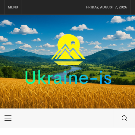
Skip
MENU
FRIDAY, AUGUST 7, 2026
to
content
UKRAINE-IS
ПОДОРОЖI ПО УКРАЇНІ
Primary
Menu