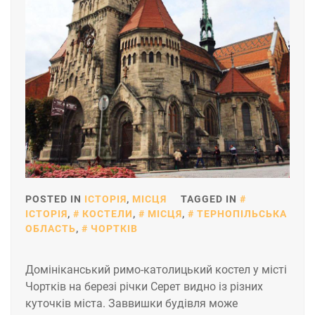
POSTED IN
ІСТОРІЯ
,
МІСЦЯ
TAGGED IN
ІСТОРІЯ
,
КОСТЕЛИ
,
МІСЦЯ
,
ТЕРНОПІЛЬСЬКА
ОБЛАСТЬ
,
ЧОРТКІВ
Домініканський римо-католицький костел у місті
Чортків на березі річки Серет видно із різних
куточків міста. Заввишки будівля може