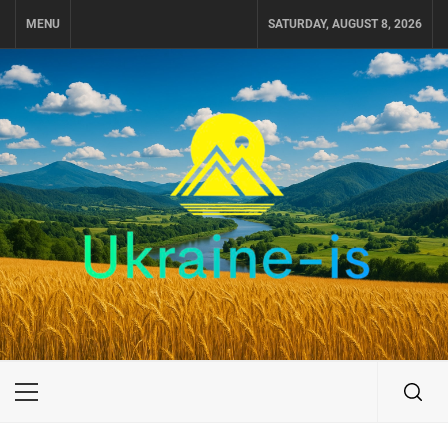
Skip
MENU
SATURDAY, AUGUST 8, 2026
to
content
UKRAINE-IS
ПОДОРОЖI ПО УКРАЇНІ
Primary
Menu