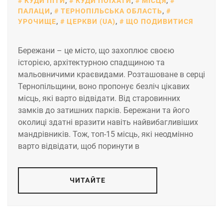
КУДИ ПІТИ
,
КУДИ ПОЇХАТИ
,
МІСЦЯ
,
ПАЛАЦИ
,
ТЕРНОПІЛЬСЬКА ОБЛАСТЬ
,
УРОЧИЩЕ
,
ЦЕРКВИ (UA)
,
ЩО ПОДИВИТИСЯ
Бережани – це місто, що захоплює своєю
історією, архітектурною спадщиною та
мальовничими краєвидами. Розташоване в серці
Тернопільщини, воно пропонує безліч цікавих
місць, які варто відвідати. Від старовинних
замків до затишних парків. Бережани та його
околиці здатні вразити навіть найвибагливіших
мандрівників. Тож, топ-15 місць, які неодмінно
варто відвідати, щоб поринути в
ЧИТАЙТЕ