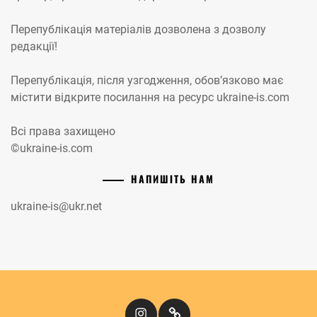
Перепублікація матеріалів дозволена з дозволу
редакції!
Перепублікація, після узгодження, обов’язково має
містити відкрите посилання на ресурс ukraine-is.com
Всі права захищено
©ukraine-is.com
НАПИШІТЬ НАМ
ukraine-is@ukr.net
Instagram
Кіномандри